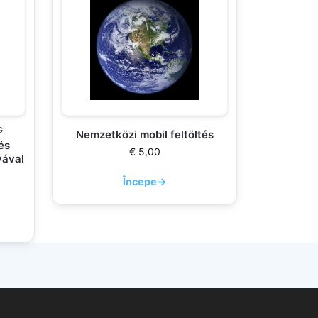
G
Nemzetközi mobil feltöltés
és
€
5,00
yával
Începe
→