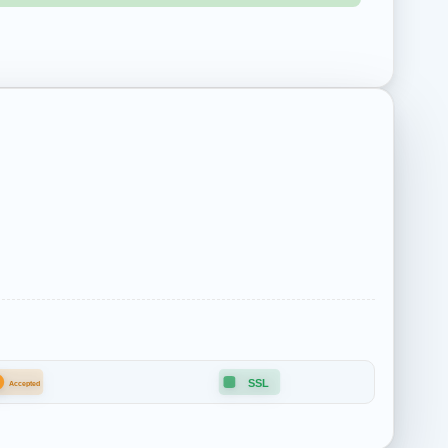
B
SSL
Accepted