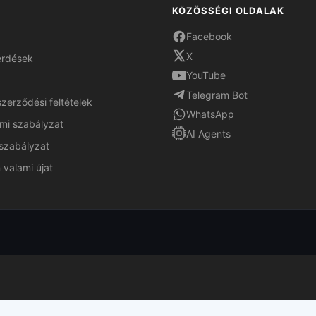
KÖZÖSSÉGI OLDALAK
Facebook
X
érdések
YouTube
Telegram Bot
szerződési feltételek
WhatsApp
mi szabályzat
AI Agents
szabályzat
 valami újat