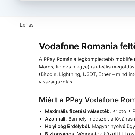
Leírás
Vodafone Romania feltö
A PPay Románia legkomplettebb mobilfeltö
Maros, Kolozs megye) is ideális megoldást
(Bitcoin, Lightning, USDT, Ether – mind in
visszaigazolás.
Miért a PPay Vodafone Rom
Maximális fizetési választék.
Kripto + 
Azonnali.
Bármely módszer, a jóváírás 
Helyi cég Erdélyből.
Magyar nyelvű ügyf
Biztonságos.
Végpontok közötti titkosí