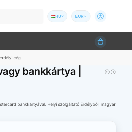
Keresés
HU
EUR
erdélyi cég
 vagy bankkártya |
astercard bankkártyával. Helyi szolgáltató Erdélyből, magyar