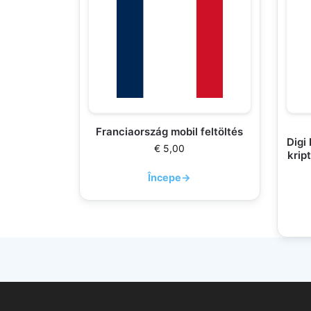
Franciaország mobil feltöltés
Digi
€
5,00
krip
Începe
→