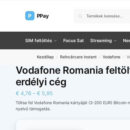
P
PPay
SIM feltöltés
Focus Sat
Streaming
Nem
Kezdőlap
Reîncărcare instant
Vodafone
V
/
/
/
Vodafone Romania feltölt
erdélyi cég
€
4,76
–
€
5,95
Töltse fel Vodafone Romania kártyáját (3-200 EUR) Bitcoin-n
nyelvű támogatás.