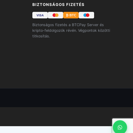
BIZTONSÁGOS FIZETÉS
₿ BTC
VISA
Biztonságos fizetés a BTCPay Server és
kripto-feldolgozók révén. Végpontok közötti
titkosítás.