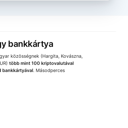
agy bankkártya
agyar közösségnek (Hargita, Kovászna,
EUR)
több mint 100 kriptovalutával
d bankkártyával
. Másodperces