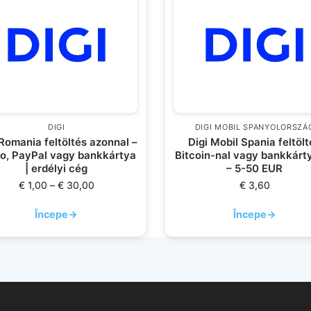
DIGI
DIGI MOBIL SPANYOLORSZÁ
 Romania feltöltés azonnal –
Digi Mobil Spania feltölt
to, PayPal vagy bankkártya
Bitcoin-nal vagy bankkárt
| erdélyi cég
– 5-50 EUR
€
1,00
–
€
30,00
€
3,60
Începe
→
Începe
→