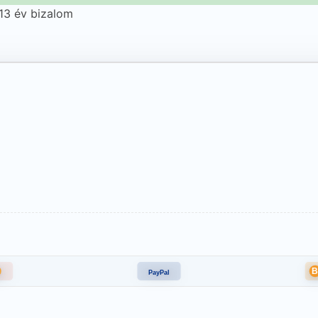
️ 13 év bizalom
PayPal