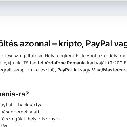
ltés azonnal – kripto, PayPal v
ltési szolgáltatása. Helyi cégként Erdélyből az erdélyi m
 nyújtunk. Töltse fel
Vodafone Romania
kártyáját (3-200 
tegrált swap-on keresztül),
PayPal-lal
vagy
Visa/Mastercar
ania-ra?
PayPal + bankkártya.
másodpercek alatt.
élszolgálat, helyi viszonyok.
tás.