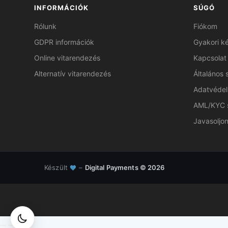
INFORMÁCIÓK
SÚGÓ
Rólunk
Fiókom
GDPR információk
Gyakori k
Online vitarendezés
Kapcsolat
Alternatív vitarendezés
Általános 
Adatvédel
AML/KYC 
Javasoljon
Készült
–
Digital Payments © 2026
🧡