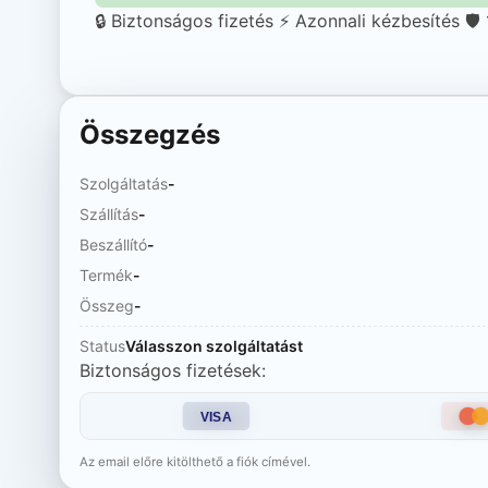
🔒 Biztonságos fizetés
⚡ Azonnali kézbesítés
🛡
Összegzés
Szolgáltatás
-
Szállítás
-
Beszállító
-
Termék
-
Összeg
-
Status
Válasszon szolgáltatást
Biztonságos fizetések:
VISA
Az email előre kitölthető a fiók címével.