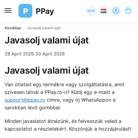
P
PPay
EUR
Kezdőlap
Javasolj valami újat
/
Javasolj valami újat
28 April 2026
30 April 2026
Javasolj valami újat
Van ötleted egy termékre vagy szolgáltatásra, amit
szívesen látnál a PPay.ro-n? Küldj egy e-mailt a
support@ppay.ro
címre, vagy írj WhatsAppon a
sarokban lévő gombbal.
Minden javaslatot átnézünk, és felvesszük veled a
kapcsolatot a részletekért. Köszönjük a hozzájárulást!