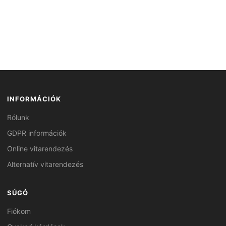
INFORMÁCIÓK
Rólunk
GDPR információk
Online vitarendezés
Alternatív vitarendezés
SÚGÓ
Fiókom