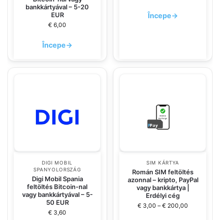
bankkártyával – 5-20
EUR
Începe
→
€
6,00
Începe
→
DIGI MOBIL
SIM KÁRTYA
SPANYOLORSZÁG
Román SIM feltöltés
Digi Mobil Spania
azonnal – kripto, PayPal
feltöltés Bitcoin-nal
vagy bankkártya |
vagy bankkártyával – 5-
Erdélyi cég
50 EUR
€
3,00
–
€
200,00
€
3,60