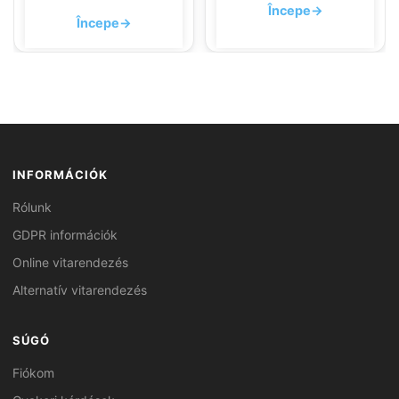
Începe
→
Începe
→
INFORMÁCIÓK
Rólunk
GDPR információk
Online vitarendezés
Alternatív vitarendezés
SÚGÓ
Fiókom