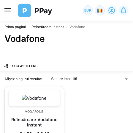
P
PPay
EUR
Prima pagină
Reîncărcare instant
Vodafone
/
/
Vodafone
SHOW FILTERS
Afișez singurul rezultat
VODAFONE
Reîncărcare Vodafone
instant