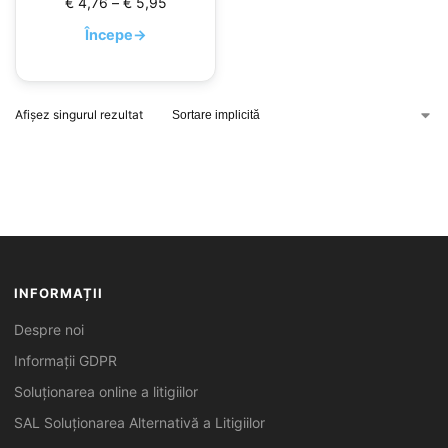
€
4,76
–
€
5,95
Începe
→
Afișez singurul rezultat
INFORMAȚII
Despre noi
Informații GDPR
Soluționarea online a litigiilor
SAL Soluționarea Alternativă a Litigiilor