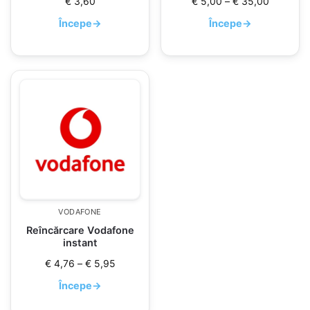
€
3,60
€
5,00
–
€
35,00
Începe
→
Începe
→
VODAFONE
Reîncărcare Vodafone
instant
€
4,76
–
€
5,95
Începe
→