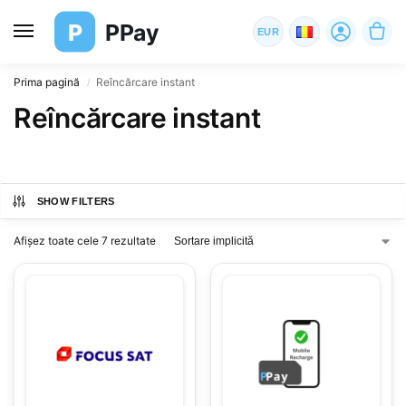
P
PPay
EUR
Prima pagină
Reîncărcare instant
/
Reîncărcare instant
SHOW FILTERS
Afișez toate cele 7 rezultate