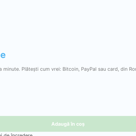
ne
minute. Plătești cum vrei: Bitcoin, PayPal sau card, din Ro
Adaugă în coș
ani de încredere