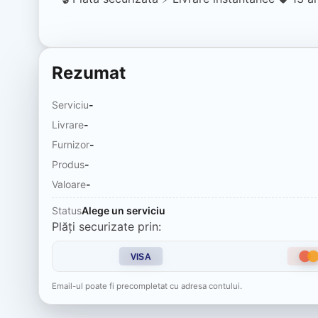
Rezumat
Serviciu
-
Livrare
-
Furnizor
-
Produs
-
Valoare
-
Status
Alege un serviciu
Plăți securizate prin:
VISA
Email-ul poate fi precompletat cu adresa contului.