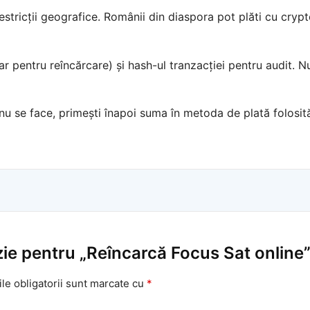
restricții geografice. Românii din diaspora pot plăti cu cry
 pentru reîncărcare) și hash-ul tranzacției pentru audit. N
u se face, primești înapoi suma în metoda de plată folosită
nzie pentru „Reîncarcă Focus Sat online
le obligatorii sunt marcate cu
*