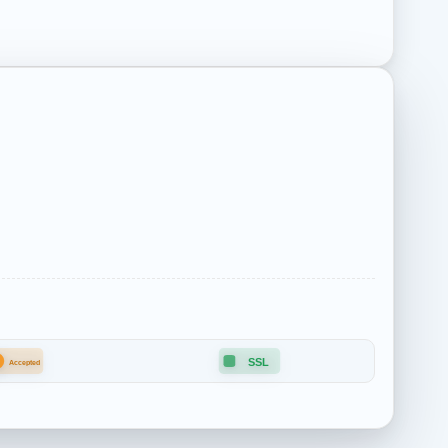
B
SSL
Accepted