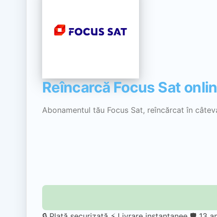
Reîncarcă Focus Sat onli
Abonamentul tău Focus Sat, reîncărcat în câteva 
🔒 Plată securizată
⚡ Livrare instantanee
🛡️ 13 