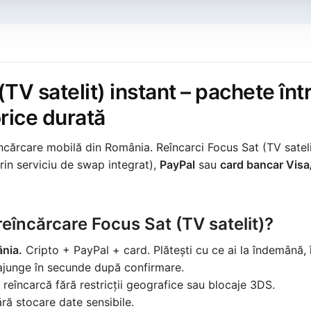
TV satelit) instant – pachete înt
rice durată
ncărcare mobilă din România. Reîncarci Focus Sat (TV satel
rin serviciu de swap integrat),
PayPal
sau
card bancar Vis
reîncărcare Focus Sat (TV satelit)?
ânia.
Cripto + PayPal + card. Plătești cu ce ai la îndemână, î
 ajunge în secunde după confirmare.
reîncarcă fără restricții geografice sau blocaje 3DS.
ră stocare date sensibile.