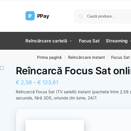
P
PPay
Reîncărcare cartelă
Focus Sat
Streaming
Prima pagină
Reîncărcare instant
Focus Sat
/
/
Reîncarcă Focus Sat onl
€
2,58
–
€
123,61
Reîncarcă Focus Sat (TV satelit) instant (pachete între 2,58
secunde, fără 3DS, oriunde din lume, 24/7.