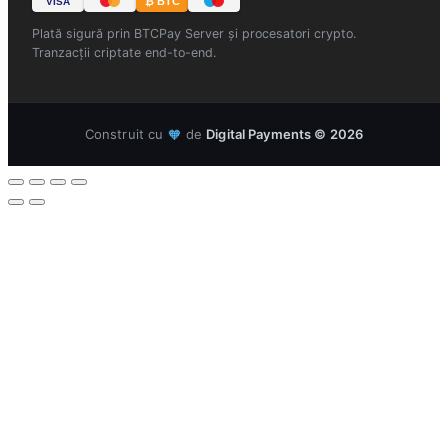
₿ BTC
VISA
Plată sigură prin BTCPay Server și procesatori crypto.
Tranzacții criptate end-to-end.
Construit cu
de
Digital Payments © 2026
🧡