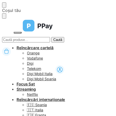
Skip
Skip
Coșul tău
to
to
navigation
content
P
PPay
Caută
Caută
după:
Reîncărcare cartelă
Orange
Vodafone
Digi
Telekom
Digi Mobil Italia
Digi Mobil Spania
Focus Sat
Streaming
Netflix
Reîncărcări internaționale
🇪🇸 Spania
🇮🇹 Italia
🇫🇷 Franța