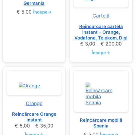
Germania
€
5,00
Începe
→
Cartelă
Reîncărcare cartelă
instant – Orange,
Vodafone, Telekom, Digi
€
3,00
–
€
200,00
Începe
→
Orange
Reîncărcare Orange
instant
Reîncărcare mobilă
€
5,00
–
€
35,00
Spania
€
5,00
Începe
→
Începe
→