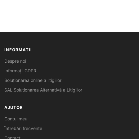
INFORMAȚII
Despre noi
Informații GDPR
Soluționarea online a litigiilor
SAL Soluționarea Alternativă a Litigiilor
AJUTOR
Contul meu
Întrebări frecvente
Contact