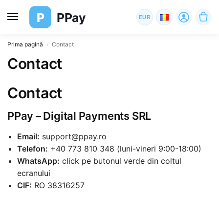
P
PPay
EUR
Prima pagină
Contact
/
Contact
Contact
PPay – Digital Payments SRL
Email:
support@ppay.ro
Telefon:
+40 773 810 348 (luni-vineri 9:00-18:00)
WhatsApp:
click pe butonul verde din coltul
ecranului
CIF:
RO 38316257