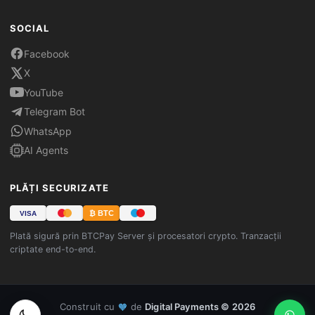
SOCIAL
Facebook
X
YouTube
Telegram Bot
WhatsApp
AI Agents
PLĂȚI SECURIZATE
₿ BTC
VISA
Plată sigură prin BTCPay Server și procesatori crypto. Tranzacții
criptate end-to-end.
Construit cu
de
Digital Payments © 2026
🧡