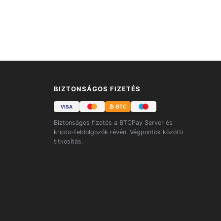
BIZTONSÁGOS FIZETÉS
₿ BTC
VISA
Biztonságos fizetés a BTCPay Server és
kripto-feldolgozók révén. Végpontok közötti
titkosítás.