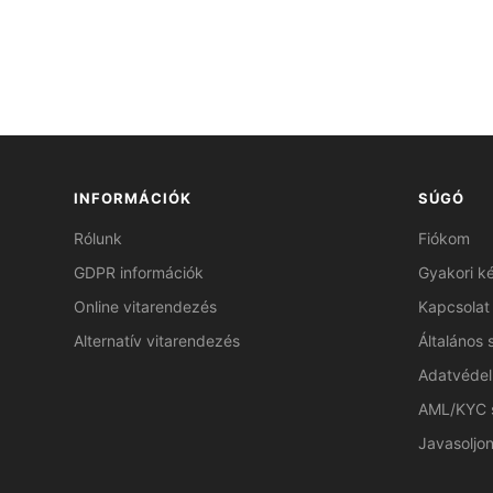
INFORMÁCIÓK
SÚGÓ
Rólunk
Fiókom
GDPR információk
Gyakori k
Online vitarendezés
Kapcsolat
Alternatív vitarendezés
Általános 
Adatvédel
AML/KYC 
Javasoljon