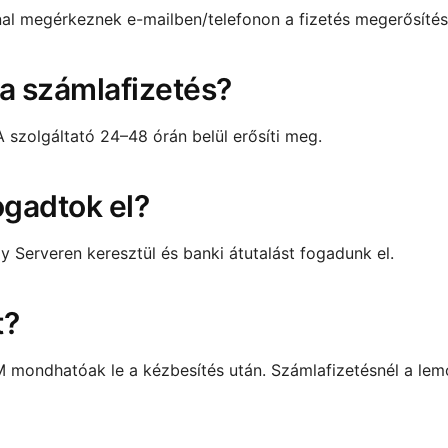
nnal megérkeznek e-mailben/telefonon a fizetés megerősítés
 a számlafizetés?
 szolgáltató 24–48 órán belül erősíti meg.
ogadtok el?
y Serveren keresztül és banki átutalást fogadunk el.
t?
EM mondhatóak le a kézbesítés után. Számlafizetésnél a le