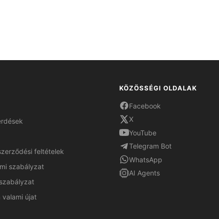
KÖZÖSSÉGI OLDALAK
Facebook
X
érdések
YouTube
Telegram Bot
szerződési feltételek
WhatsApp
mi szabályzat
AI Agents
szabályzat
 valami újat