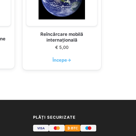
Reîncărcare mobilă
ine
internațională
€
5,00
Începe
→
PLĂȚI SECURIZATE
₿ BTC
VISA