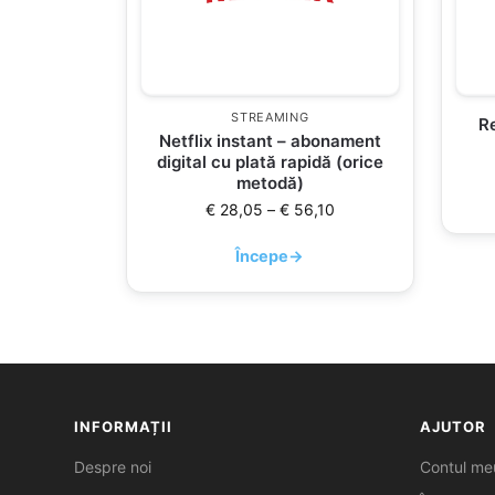
STREAMING
R
Netflix instant – abonament
digital cu plată rapidă (orice
metodă)
€
28,05
–
€
56,10
Începe
→
INFORMAȚII
AJUTOR
Despre noi
Contul me