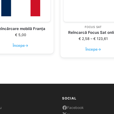
FOCUS SAT
eîncărcare mobilă Franța
Reîncarcă Focus Sat onl
€
5,00
€
2,58
–
€
123,61
Începe
→
Începe
→
SOCIAL
u
Facebook