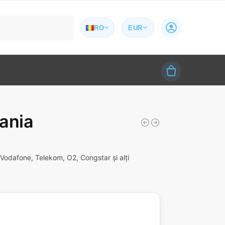
Caută
RO
EUR
ania
Vodafone, Telekom, O2, Congstar și alți