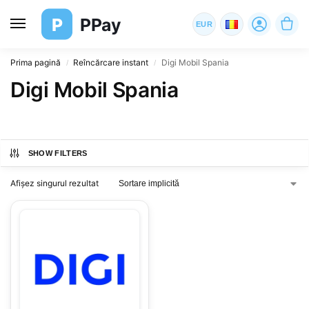
P
PPay
EUR
Prima pagină
Reîncărcare instant
Digi Mobil Spania
/
/
Digi Mobil Spania
SHOW FILTERS
Afișez singurul rezultat