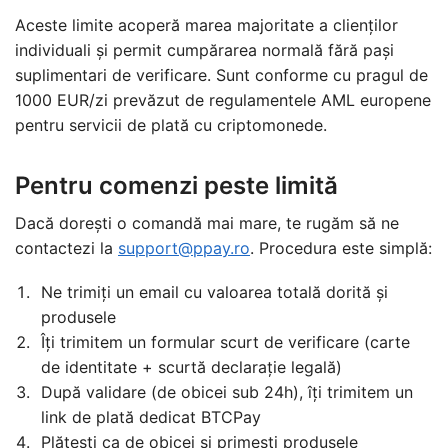
Aceste limite acoperă marea majoritate a clienților
individuali și permit cumpărarea normală fără pași
suplimentari de verificare. Sunt conforme cu pragul de
1000 EUR/zi prevăzut de regulamentele AML europene
pentru servicii de plată cu criptomonede.
Pentru comenzi peste limită
Dacă dorești o comandă mai mare, te rugăm să ne
contactezi la
support@ppay.ro
. Procedura este simplă:
Ne trimiți un email cu valoarea totală dorită și
produsele
Îți trimitem un formular scurt de verificare (carte
de identitate + scurtă declarație legală)
După validare (de obicei sub 24h), îți trimitem un
link de plată dedicat BTCPay
Plătești ca de obicei și primești produsele