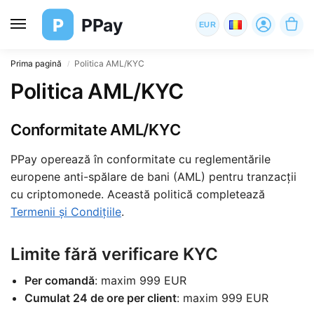
P
PPay
EUR
Prima pagină
Politica AML/KYC
/
Politica AML/KYC
Conformitate AML/KYC
PPay operează în conformitate cu reglementările
europene anti-spălare de bani (AML) pentru tranzacții
cu criptomonede. Această politică completează
Termenii și Condițiile
.
Limite fără verificare KYC
Per comandă
: maxim 999 EUR
Cumulat 24 de ore per client
: maxim 999 EUR