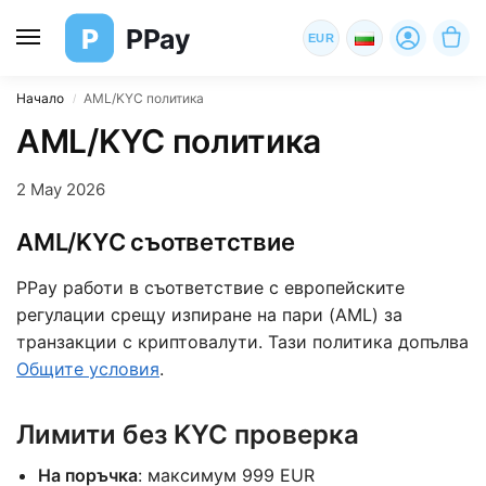
P
PPay
EUR
Начало
AML/KYC политика
/
AML/KYC политика
2 May 2026
AML/KYC съответствие
PPay работи в съответствие с европейските
регулации срещу изпиране на пари (AML) за
транзакции с криптовалути. Тази политика допълва
Общите условия
.
Лимити без KYC проверка
На поръчка
: максимум 999 EUR