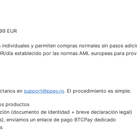
999 EUR
es individuales y permiten compras normales sin pasos adici
EUR/día establecido por las normas AML europeas para pro
áctanos en
support@ppay.ro
. El procedimiento es simple:
los productos
ación (documento de identidad + breve declaración legal)
ras), enviamos un enlace de pago BTCPay dedicado
s