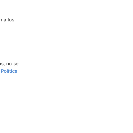
n a los
s, no se
a
Política