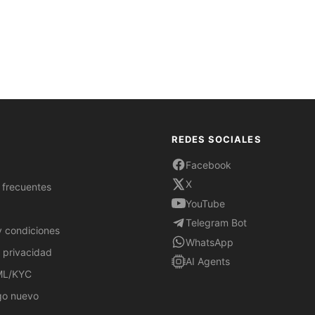
REDES SOCIALES
Facebook
X
 frecuentes
YouTube
Telegram Bot
y condiciones
WhatsApp
e privacidad
AI Agents
AML/KYC
go nuevo