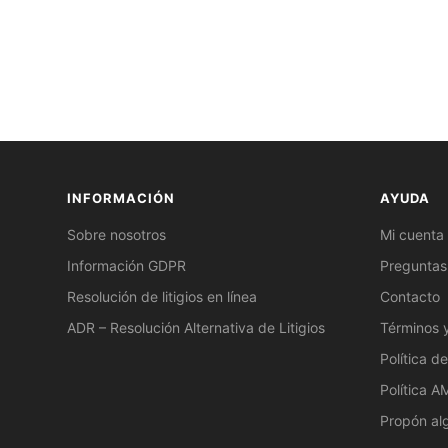
INFORMACIÓN
AYUDA
Sobre nosotros
Mi cuenta
Información GDPR
Preguntas
Resolución de litigios en línea
Contacto
ADR – Resolución Alternativa de Litigios
Términos 
Política d
Política 
Propón al