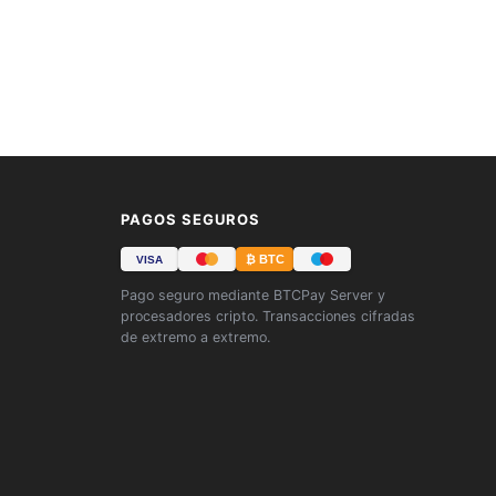
PAGOS SEGUROS
₿ BTC
VISA
Pago seguro mediante BTCPay Server y
procesadores cripto. Transacciones cifradas
de extremo a extremo.