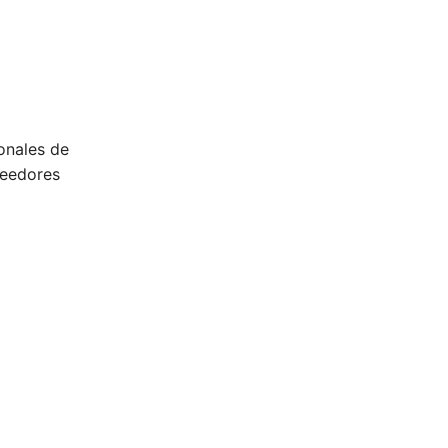
onales de
veedores