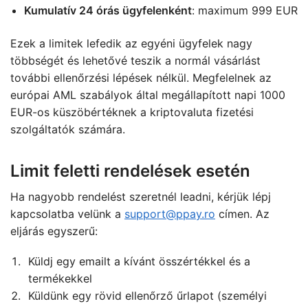
Kumulatív 24 órás ügyfelenként
: maximum 999 EUR
Ezek a limitek lefedik az egyéni ügyfelek nagy
többségét és lehetővé teszik a normál vásárlást
további ellenőrzési lépések nélkül. Megfelelnek az
európai AML szabályok által megállapított napi 1000
EUR-os küszöbértéknek a kriptovaluta fizetési
szolgáltatók számára.
Limit feletti rendelések esetén
Ha nagyobb rendelést szeretnél leadni, kérjük lépj
kapcsolatba velünk a
support@ppay.ro
címen. Az
eljárás egyszerű:
Küldj egy emailt a kívánt összértékkel és a
termékekkel
Küldünk egy rövid ellenőrző űrlapot (személyi