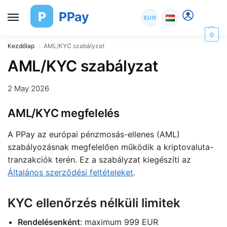
P
PPay
EUR
0
Kezdőlap
AML/KYC szabályzat
/
AML/KYC szabályzat
2 May 2026
AML/KYC megfelelés
A PPay az európai pénzmosás-ellenes (AML)
szabályozásnak megfelelően működik a kriptovaluta-
tranzakciók terén. Ez a szabályzat kiegészíti az
Általános szerződési feltételeket
.
KYC ellenőrzés nélküli limitek
Rendelésenként
: maximum 999 EUR