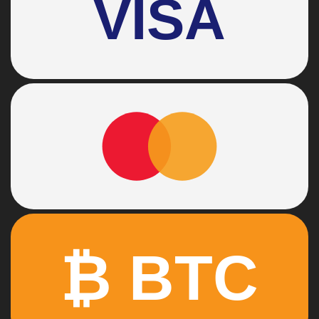
VISA
₿ BTC