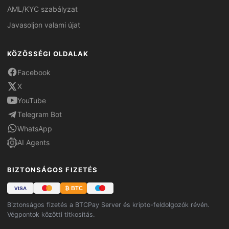
AML/KYC szabályzat
Javasoljon valami újat
KÖZÖSSÉGI OLDALAK
Facebook
X
YouTube
Telegram Bot
WhatsApp
AI Agents
BIZTONSÁGOS FIZETÉS
₿ BTC
VISA
Biztonságos fizetés a BTCPay Server és kripto-feldolgozók révén.
Végpontok közötti titkosítás.