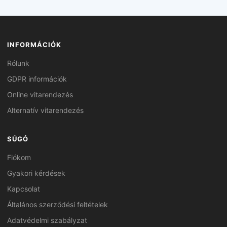
INFORMÁCIÓK
Rólunk
GDPR információk
Online vitarendezés
Alternatív vitarendezés
SÚGÓ
Fiókom
Gyakori kérdések
Kapcsolat
Általános szerződési feltételek
Adatvédelmi szabályzat