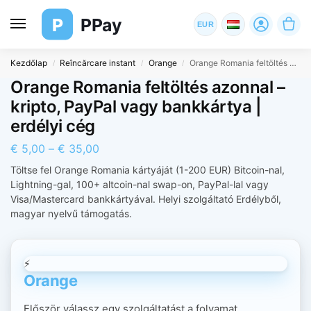
P
PPay
EUR
Kezdőlap
Reîncărcare instant
Orange
Orange Romania feltöltés azonnal – kripto, PayPal vagy bankkártya | erdélyi cég
/
/
/
Orange Romania feltöltés azonnal –
kripto, PayPal vagy bankkártya |
erdélyi cég
€
5,00
–
€
35,00
Töltse fel Orange Romania kártyáját (1-200 EUR) Bitcoin-nal,
Lightning-gal, 100+ altcoin-nal swap-on, PayPal-lal vagy
Visa/Mastercard bankkártyával. Helyi szolgáltató Erdélyből,
magyar nyelvű támogatás.
⚡
Orange
Először válassz egy szolgáltatást a folyamat