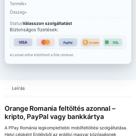
Termék
-
Összeg
-
Status
Válasszon szolgáltatást
Biztonságos fizetések:
B
VISA
SSL
PayPal
Accepted
Az email előre kitölthető a fiók címével.
Leírás
Orange Romania feltöltés azonnal –
kripto, PayPal vagy bankkártya
A PPay Románia legkomplettebb mobilfeltöltési szolgáltatása.
Helyi cégként Erdélyből az erdélyi magyar közösségnek