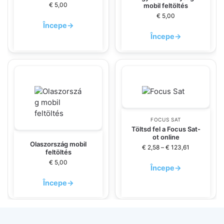
€
5,00
mobil feltöltés
€
5,00
Începe
→
Începe
→
FOCUS SAT
Töltsd fel a Focus Sat-
ot online
Olaszország mobil
€
2,58
–
€
123,61
feltöltés
€
5,00
Începe
→
Începe
→