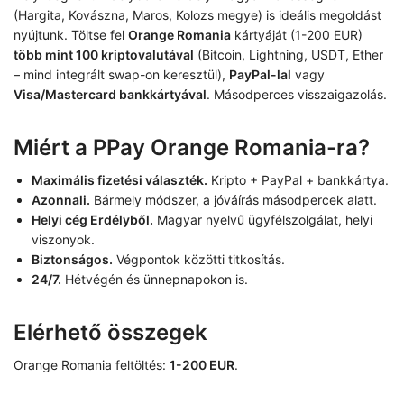
(Hargita, Kovászna, Maros, Kolozs megye) is ideális megoldást
nyújtunk. Töltse fel
Orange Romania
kártyáját (1-200 EUR)
több mint 100 kriptovalutával
(Bitcoin, Lightning, USDT, Ether
– mind integrált swap-on keresztül),
PayPal-lal
vagy
Visa/Mastercard bankkártyával
. Másodperces visszaigazolás.
Miért a PPay Orange Romania-ra?
Maximális fizetési választék.
Kripto + PayPal + bankkártya.
Azonnali.
Bármely módszer, a jóváírás másodpercek alatt.
Helyi cég Erdélyből.
Magyar nyelvű ügyfélszolgálat, helyi
viszonyok.
Biztonságos.
Végpontok közötti titkosítás.
24/7.
Hétvégén és ünnepnapokon is.
Elérhető összegek
Orange Romania feltöltés:
1-200 EUR
.