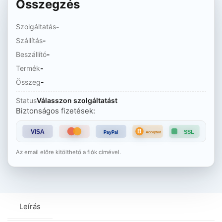
Összegzés
Szolgáltatás
-
Szállítás
-
Beszállító
-
Termék
-
Összeg
-
Status
Válasszon szolgáltatást
Biztonságos fizetések:
B
VISA
SSL
PayPal
Accepted
Az email előre kitölthető a fiók címével.
Leírás