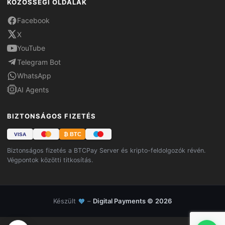
KÖZÖSSÉGI OLDALAK
Facebook
X
YouTube
Telegram Bot
WhatsApp
AI Agents
BIZTONSÁGOS FIZETÉS
₿ BTC
VISA
Biztonságos fizetés a BTCPay Server és kripto-feldolgozók révén.
Végpontok közötti titkosítás.
Készült
–
Digital Payments © 2026
🧡