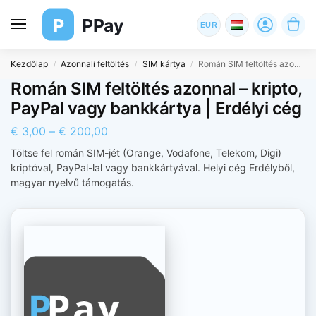
P
PPay
EUR
Kezdőlap
Azonnali feltöltés
SIM kártya
Román SIM feltöltés azonnal – kripto, PayPal vagy bankkártya | Erdélyi cég
/
/
/
Román SIM feltöltés azonnal – kripto,
PayPal vagy bankkártya | Erdélyi cég
€
3,00
–
€
200,00
Töltse fel román SIM-jét (Orange, Vodafone, Telekom, Digi)
kriptóval, PayPal-lal vagy bankkártyával. Helyi cég Erdélyből,
magyar nyelvű támogatás.