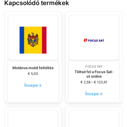
Kapcsolódó termékek
FOCUS SAT
Moldova mobil feltöltés
Töltsd fel a Focus Sat-
€
5,00
ot online
€
2,58
–
€
123,61
Începe
→
Începe
→