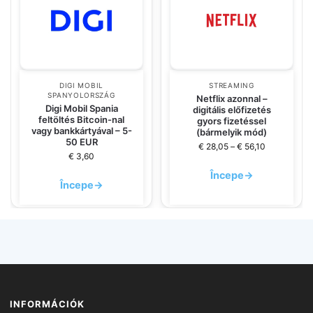
DIGI MOBIL
STREAMING
SPANYOLORSZÁG
Netflix azonnal –
Digi Mobil Spania
digitális előfizetés
feltöltés Bitcoin-nal
gyors fizetéssel
vagy bankkártyával – 5-
(bármelyik mód)
50 EUR
€
28,05
–
€
56,10
€
3,60
Începe
→
Începe
→
INFORMÁCIÓK