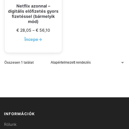
Netflix azonnal –
digitális előfizetés gyors
fizetéssel (bármelyik
mód)
€
28,05
–
€
56,10
Începe
→
Összesen 1 találat
INFORMÁCIÓK
Rólunk