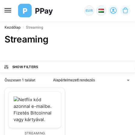
P
PPay
EUR
Kezdőlap
Streaming
/
Streaming
SHOW FILTERS
Összesen 1 találat
STREAMING