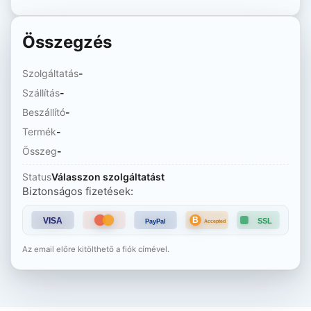
Összegzés
Szolgáltatás
-
Szállítás
-
Beszállító
-
Termék
-
Összeg
-
Status
Válasszon szolgáltatást
Biztonságos fizetések:
B
VISA
SSL
PayPal
Accepted
Az email előre kitölthető a fiók címével.