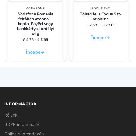
VODAFONE
FOCUS SAT
Vodafone Romania
Töltsd fel a Focus Sat-
feltöltés azonnal –
ot online
kripto, PayPal vagy
€
2,58
–
€
123,61
bankkártya | erdélyi
cég
Începe
→
€
4,76
–
€
5,95
Începe
→
INFORMÁCIÓK
Rólunk
GDPR információk
Online vitarendezés