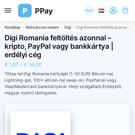
P
PPay
EUR
Kezdőlap
Reîncărcare instant
Digi
Digi Romania feltöltés azonnal – kripto, PayPal vagy bankkártya | erdélyi cég
/
/
/
Digi Romania feltöltés azonnal –
kripto, PayPal vagy bankkártya |
erdélyi cég
€
1,00
–
€
30,00
Töltse fel Digi Romania kártyáját (1-30 EUR) Bitcoin-nal,
Lightning-gal, 100+ altcoin-nal swap-on, PayPal-lal vagy
Visa/Mastercard bankkártyával. Helyi szolgáltató Erdélyből,
magyar nyelvű támogatás.