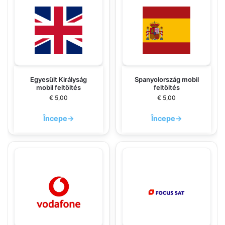
Egyesült Királyság
Spanyolország mobil
mobil feltöltés
feltöltés
€
5,00
€
5,00
Începe
→
Începe
→