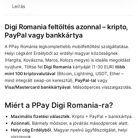
Leírás
Digi Romania feltöltés azonnal – kripto,
PayPal vagy bankkártya
A PPay Románia legkomplettebb mobilfeltöltési szolgáltatása.
Helyi cégként Erdélyből az erdélyi magyar közösségnek
(Hargita, Kovászna, Maros, Kolozs megye) is ideális megoldást
nyújtunk. Töltse fel
Digi Romania
kártyáját (1-30 EUR)
több
mint 100 kriptovalutával
(Bitcoin, Lightning, USDT, Ether –
mind integrált swap-on keresztül),
PayPal-lal
vagy
Visa/Mastercard bankkártyával
. Másodperces visszaigazolás.
Miért a PPay Digi Romania-ra?
Maximális fizetési választék.
Kripto + PayPal + bankkártya.
Azonnali.
Bármely módszer, a jóváírás másodpercek alatt.
Helyi cég Erdélyből.
Magyar nyelvű ügyfélszolgálat, helyi
viszonyok.