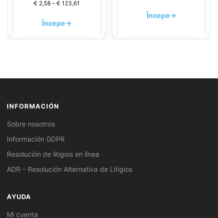
€
2,58
–
€
123,61
Începe
→
Începe
→
INFORMACIÓN
Sobre nosotros
Información GDPR
Resolución de litigios en línea
ADR – Resolución Alternativa de Litigios
AYUDA
Mi cuenta