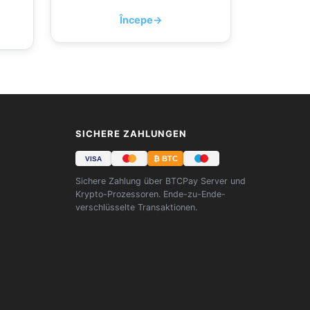
Începe
→
SICHERE ZAHLUNGEN
₿ BTC
VISA
Sichere Zahlung über BTCPay Server und
Krypto-Prozessoren. Ende-zu-Ende-
verschlüsselte Transaktionen.