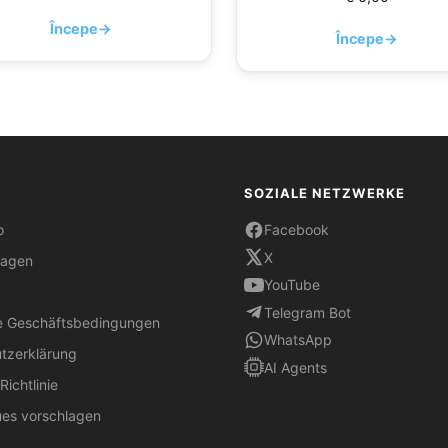
Începe
→
Începe
→
SOZIALE NETZWERKE
o
Facebook
X
ragen
YouTube
Telegram Bot
e Geschäftsbedingungen
WhatsApp
tzerklärung
AI Agents
ichtlinie
es vorschlagen