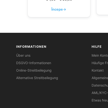
Începe
→
INFORMATIONEN
HILFE
Über uns
Mein Kont
DSGVO-Informationen
Häufige F
Online-Streitbeilegung
Kontakt
Alternative Streitbeilegung
Allgemein
Datenschu
AML/KYC-R
Etwas Neu