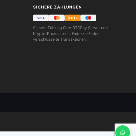
SICHERE ZAHLUNGEN
₿ BTC
VISA
Sichere Zahlung über BTCPay Server und
Krypto-Prozessoren. Ende-zu-Ende-
verschlüsselte Transaktionen.