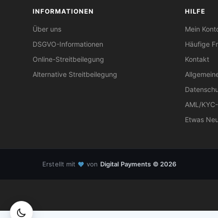
INFORMATIONEN
HILFE
Über uns
Mein Kont
DSGVO-Informationen
Häufige F
Online-Streitbeilegung
Kontakt
Alternative Streitbeilegung
Allgemein
Datenschu
AML/KYC-R
Etwas Neu
Erstellt mit
von
Digital Payments © 2026
🧡