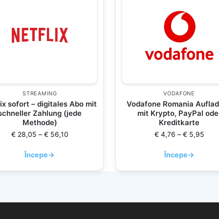
STREAMING
VODAFONE
ix sofort – digitales Abo mit
Vodafone Romania Aufla
schneller Zahlung (jede
mit Krypto, PayPal ode
Methode)
Kreditkarte
€
28,05
–
€
56,10
€
4,76
–
€
5,95
Începe
→
Începe
→