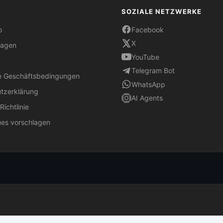
SOZIALE NETZWERKE
o
Facebook
X
ragen
YouTube
Telegram Bot
e Geschäftsbedingungen
WhatsApp
tzerklärung
AI Agents
ichtlinie
es vorschlagen