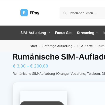
P
PPay
SIM-Aufladung
Focus Sat
Streaming
Start
Sofortige Aufladung
SIM-Karte
Rumä
/
/
/
Rumänische SIM-Aufladu
€
3,00
–
€
200,00
Rumänische SIM-Aufladung (Orange, Vodafone, Telekom, Digi)