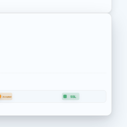
B
SSL
Accepted