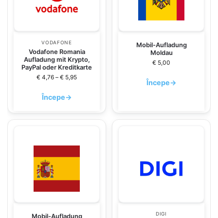
VODAFONE
Mobil-Aufladung
Vodafone Romania
Moldau
Aufladung mit Krypto,
€
5,00
PayPal oder Kreditkarte
€
4,76
–
€
5,95
Începe
→
Începe
→
DIGI
Mobil-Aufladung