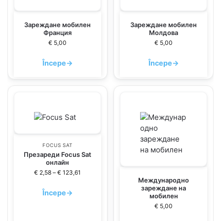
Зареждане мобилен
Зареждане мобилен
Франция
Молдова
€
5,00
€
5,00
Începe
→
Începe
→
FOCUS SAT
Презареди Focus Sat
онлайн
€
2,58
–
€
123,61
Международно
зареждане на
Începe
→
мобилен
€
5,00