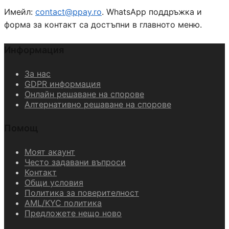
Имейл:
contact@ppay.ro
. WhatsApp поддръжка и
форма за контакт са достъпни в главното меню.
Информация
За нас
GDPR информация
Онлайн решаване на спорове
Алтернативно решаване на спорове
Помощ
Моят акаунт
Често задавани въпроси
Контакт
Общи условия
Политика за поверителност
AML/KYC политика
Предложете нещо ново