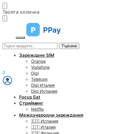
Skip
Skip
Твоята количка
to
to
navigation
content
P
PPay
Търсене
Търсене
за:
Зареждане SIM
Orange
Vodafone
€
0,00
0
Digi
Telekom
Digi Италия
Digi Испания
Focus Sat
Стрийминг
Netflix
Международни зареждания
🇪🇸 Испания
🇮🇹 Италия
🇫🇷 Франция