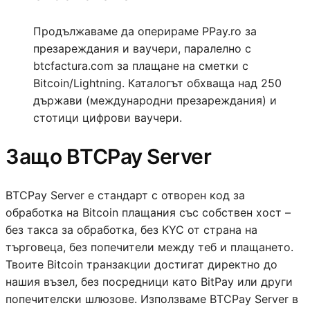
Продължаваме да оперираме PPay.ro за
презареждания и ваучери, паралелно с
btcfactura.com за плащане на сметки с
Bitcoin/Lightning. Каталогът обхваща над 250
държави (международни презареждания) и
стотици цифрови ваучери.
Защо BTCPay Server
BTCPay Server е стандарт с отворен код за
обработка на Bitcoin плащания със собствен хост –
без такса за обработка, без KYC от страна на
търговеца, без попечители между теб и плащането.
Твоите Bitcoin транзакции достигат директно до
нашия възел, без посредници като BitPay или други
попечителски шлюзове. Използваме BTCPay Server в