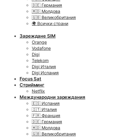
🇩🇪 Германия
🇲🇩 Молдова
🇬🇧 Великобритания
🌍 Всички страни
Зареждане SIM
Orange
Vodafone
Digi
Telekom
Digi Италия
Digi Испания
Focus Sat
Стрийминг
Netflix
Международни зареждания
🇪🇸 Испания
🇮🇹 Италия
🇫🇷 Франция
🇩🇪 Германия
🇲🇩 Молдова
🇬🇧 Великобритания