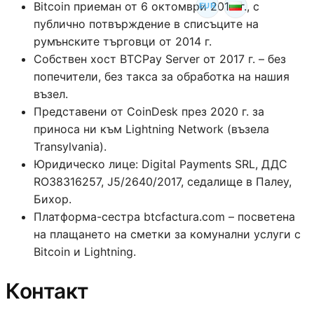
Bitcoin приеман от 6 октомври 2014 г., с
EUR
публично потвърждение в списъците на
румънските търговци от 2014 г.
Собствен хост BTCPay Server от 2017 г. – без
попечители, без такса за обработка на нашия
възел.
Представени от CoinDesk през 2020 г. за
приноса ни към Lightning Network (възела
Transylvania).
Юридическо лице: Digital Payments SRL, ДДС
RO38316257, J5/2640/2017, седалище в Палеу,
Бихор.
Платформа-сестра btcfactura.com – посветена
на плащането на сметки за комунални услуги с
Bitcoin и Lightning.
Контакт