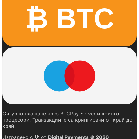
₿ BTC
Сигурно плащане чрез BTCPay Server и крипто
процесори. Транзакциите са криптирани от край до
край.
Изградено с
🧡
от
Digital Payments © 2026