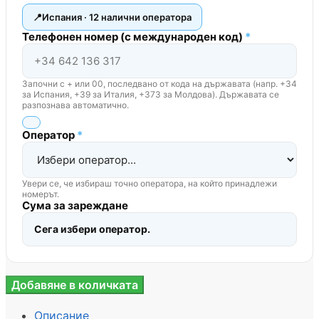
Испания · 12 налични оператора
Телефонен номер (с международен код)
*
Започни с + или 00, последвано от кода на държавата (напр. +34
за Испания, +39 за Италия, +373 за Молдова). Държавата се
разпознава автоматично.
Оператор
*
Увери се, че избираш точно оператора, на който принадлежи
номерът.
Сума за зареждане
Сега избери оператор.
количество
Добавяне в количката
за
Зареждане
Описание