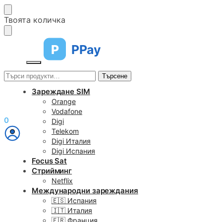
Skip
Skip
Твоята количка
to
to
navigation
content
P
PPay
Търсене
Търсене
за:
Зареждане SIM
Orange
Vodafone
€
0,00
0
Digi
Telekom
Digi Италия
Digi Испания
Focus Sat
Стрийминг
Netflix
Международни зареждания
🇪🇸 Испания
🇮🇹 Италия
🇫🇷 Франция