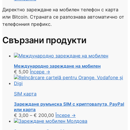
мобилен
Испания
Директно зареждане на мобилен телефон с карта
или Bitcoin. Страната се разпознава автоматично от
телефонния префикс.
Свързани продукти
Международно зареждане на мобилен
€
5,00
Începe
→
SIM карта
Зареждане румънска SIM с криптовалута, PayPal
или карта
€
3,00
–
€
200,00
Începe
→