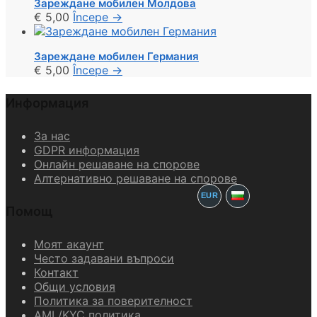
Зареждане мобилен Молдова
€
5,00
Începe
→
Зареждане мобилен Германия
€
5,00
Începe
→
Информация
За нас
GDPR информация
Онлайн решаване на спорове
Алтернативно решаване на спорове
EUR
Помощ
Моят акаунт
Често задавани въпроси
Контакт
Общи условия
Политика за поверителност
AML/KYC политика