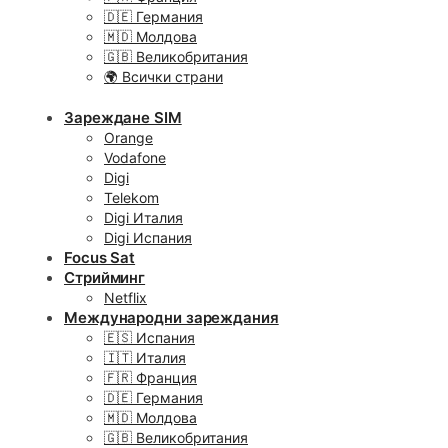
🇩🇪 Германия
🇲🇩 Молдова
🇬🇧 Великобритания
🌍 Всички страни
Зареждане SIM
Orange
Vodafone
Digi
Telekom
Digi Италия
Digi Испания
Focus Sat
Стрийминг
Netflix
Международни зареждания
🇪🇸 Испания
🇮🇹 Италия
🇫🇷 Франция
🇩🇪 Германия
🇲🇩 Молдова
🇬🇧 Великобритания