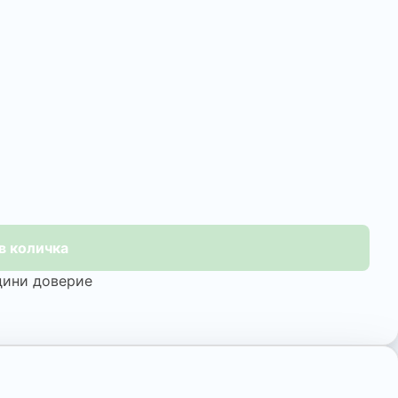
в количка
одини доверие