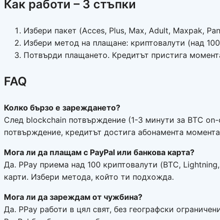
Как работи – 3 стъпки
Избери пакет (Acces, Plus, Max, Adult, Maxpak, Pa
Избери метод на плащане: криптовалути (над 100 
Потвърди плащането. Кредитът пристига момента
FAQ
Колко бързо е зареждането?
След blockchain потвърждение (1-3 минути за BTC on-ch
потвърждение, кредитът достига абонамента момента
Мога ли да плащам с PayPal или банкова карта?
Да. PPay приема над 100 криптовалути (BTC, Lightning,
карти. Избери метода, който ти подхожда.
Мога ли да зареждам от чужбина?
Да. PPay работи в цял свят, без географски ограниче