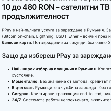
10 до 480 RON – сателитни ТВ
продължителност
PPay е най-пълната услуга за зареждане в Румъния. За
(Bitcoin on-chain, Lightning, USDT, Ether – всички през
банкови карти
. Потвърждение за секунди, без бавно 3
Защо да избереш PPay за зареждане 
Най-широк избор на плащания в Румъния.
Крипто
състояние.
Моментално.
Без значение от метода, кредитът 
В цял свят.
Румънците в чужбина зареждат без ге
Сигурно.
Криптирани транзакции end-to-end, ник
24/7.
Системата работи непрекъснато, включител