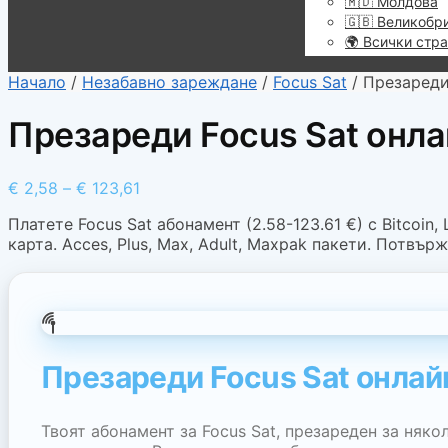
🇲🇩 Молдова
🇬🇧 Великобр
🌍 Всички стр
Начало
/
Незабавно зареждане
/
Focus Sat
/
Презареди
Презареди Focus Sat онл
€
2,58
–
€
123,61
Платете Focus Sat абонамент (2.58-123.61 €) с Bitcoin,
карта. Acces, Plus, Max, Adult, Maxpak пакети. Потвър
Презареди Focus Sat онлай
Твоят абонамент за Focus Sat, презареден за няко