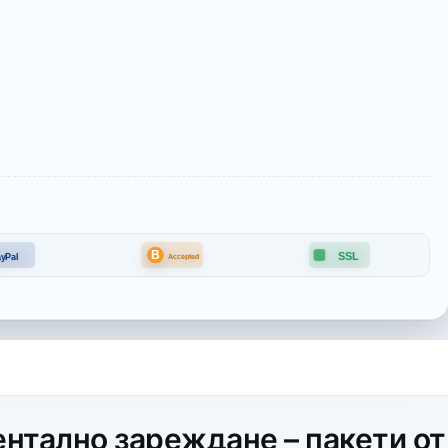
B
SSL
yPal
Accepted
ентално зареждане – пакети от