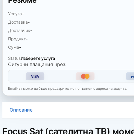
Резюме
Услуга
-
Доставка
-
Доставчик
-
Продукт
-
Сума
-
Status
Изберете услуга
Сигурни плащания чрез:
VISA
Pa
Email-ът може да бъде предварително попълнен с адреса на акаунта.
Описание
Focus Sat (сателитна ТВ) мом