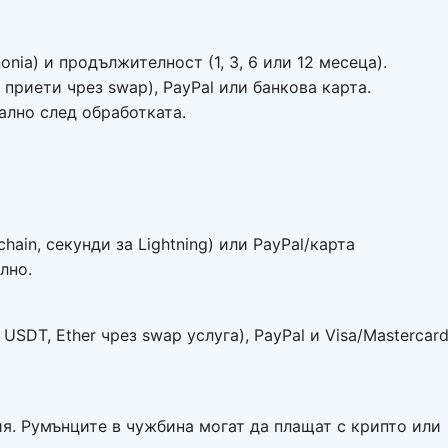
nonia) и продължителност (1, 3, 6 или 12 месеца).
приети чрез swap), PayPal или банкова карта.
лно след обработката.
ain, секунди за Lightning) или PayPal/карта
лно.
 USDT, Ether чрез swap услуга), PayPal и Visa/Mastercar
ния. Румънците в чужбина могат да плащат с крипто или