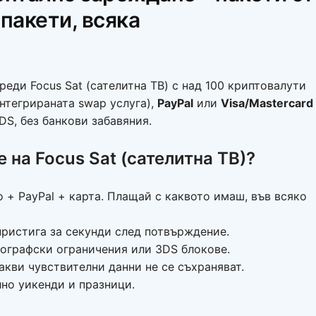
 пакети, всяка
реди Focus Sat (сателитна ТВ) с над 100 криптовалути
 интегрираната swap услуга),
PayPal
или
Visa/Mastercard
DS, без банкови забавяния.
на Focus Sat (сателитна ТВ)?
 + PayPal + карта. Плащай с каквото имаш, във всяко
пристига за секунди след потвърждение.
ографски ограничения или 3DS блокове.
акви чувствителни данни не се съхраняват.
но уикенди и празници.