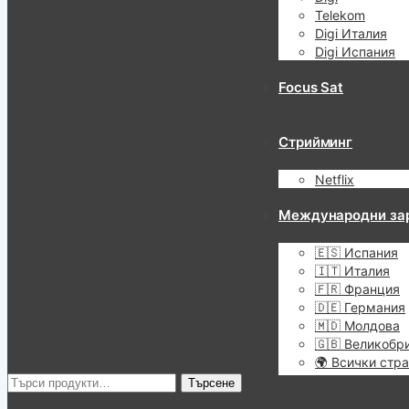
Telekom
Digi Италия
Digi Испания
Focus Sat
Стрийминг
Netflix
Международни за
🇪🇸 Испания
🇮🇹 Италия
🇫🇷 Франция
🇩🇪 Германия
🇲🇩 Молдова
🇬🇧 Великобр
🌍 Всички стр
Търсене
Търсене
за: