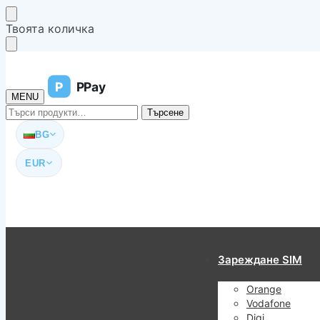
Skip
Skip
Твоята количка
to
to
navigation
content
P
PPay
MENU
Търсене
Търсене
за:
BG
EUR
Зареждане SIM
Orange
Vodafone
Digi