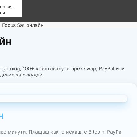
итания
ани
 Focus Sat онлайн
айн
 Lightning, 100+ криптовалути през swap, PayPal или
ждение за секунди.
н
лко минути. Плащаш както искаш: с Bitcoin, PayPal