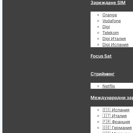
Зареждане SIM
Orange
Vodafone
Digi
Telekom
Digi Италия
Digi Испания
Focus Sat
Стрийминг
Netflix
Международни за
🇪🇸 Испания
🇮🇹 Италия
🇫🇷 Франция
🇩🇪 Германия