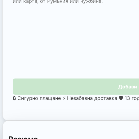
или карта, от Румъния или чужбина.
Добави 
🔒 Сигурно плащане
⚡ Незабавна доставка
🛡️ 13 г