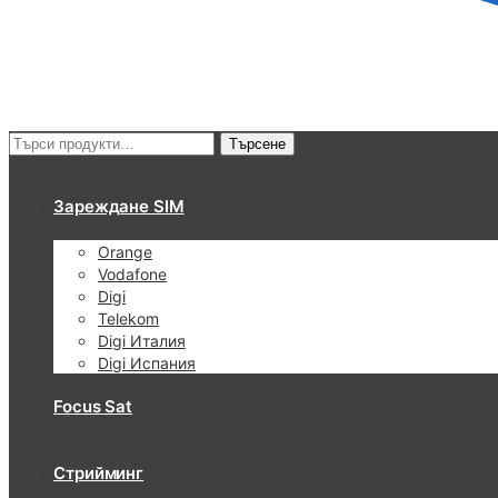
Търсене
Търсене
за:
Зареждане SIM
Orange
Vodafone
Digi
Telekom
Digi Италия
Digi Испания
Focus Sat
Стрийминг