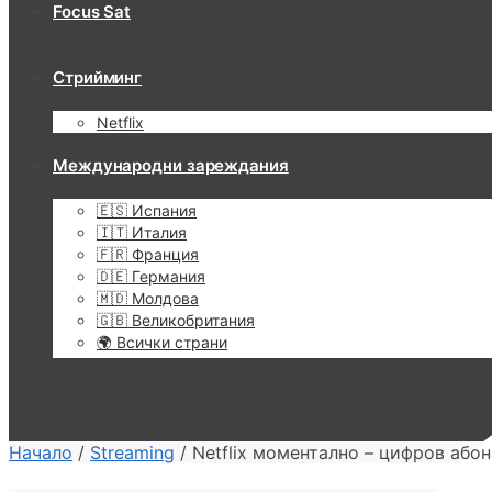
Focus Sat
Стрийминг
Netflix
Международни зареждания
🇪🇸 Испания
🇮🇹 Италия
🇫🇷 Франция
🇩🇪 Германия
🇲🇩 Молдова
🇬🇧 Великобритания
🌍 Всички страни
Начало
/
Streaming
/
Netflix моментално – цифров або