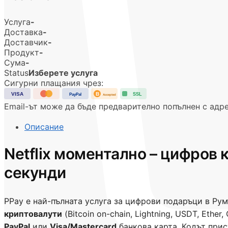
Услуга
-
Доставка
-
Доставчик
-
Продукт
-
Сума
-
Status
Изберете услуга
Сигурни плащания чрез:
B
VISA
SSL
PayPal
Accepted
Email-ът може да бъде предварително попълнен с адре
Описание
Netflix моментално – цифров 
секунди
PPay е най-пълната услуга за цифрови подаръци в Рум
криптовалути
(Bitcoin on-chain, Lightning, USDT, Ethe
PayPal
или
Visa/Mastercard
банкова карта. Кодът прис