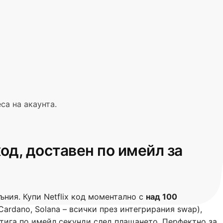
са на акаунта.
код, доставен по имейл за
ъния. Купи Netflix код моментално с
над 100
r, Cardano, Solana – всички през интегрирания swap),
тига по имейл секунди след плащането. Перфектно за