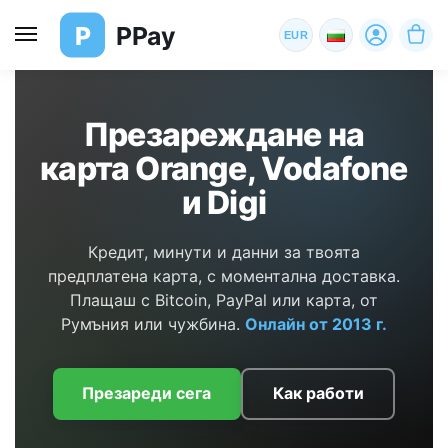
P
PPay
EUR
Презареждане на
карта Orange, Vodafone
и Digi
Кредит, минути и данни за твоята
предплатена карта, с моментална доставка.
Плащаш с Bitcoin, PayPal или карта, от
Румъния или чужбина.
Онлайн от 2013 г.
Презареди сега
Как работи