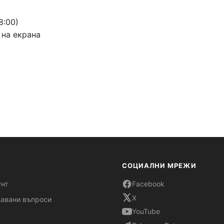
8:00)
 на екрана
СОЦИАЛНИ МРЕЖИ
унт
Facebook
X
давани въпроси
YouTube