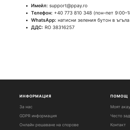
Имейл:
support@ppay.ro
Телефон:
+40 773 810 348 (пон–пет 9:00–1
WhatsApp:
натисни зеления бутон в ъгъла
ДДС:
RO 38316257
ИНФОРМАЦИЯ
ПОМОЩ
За нас
Моят ака
GDPR информация
Често за
Онлайн решаване на спорове
Контакт