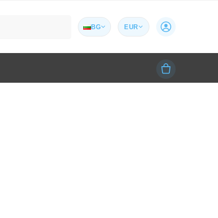
Търсене
BG
EUR