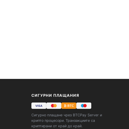
СИГУРНИ ПЛАЩАНИЯ
₿ BTC
VISA
Сигурно плащане чрез BTCPay Server и
крипто процесори. Транзакциите са
криптирани от край до край.