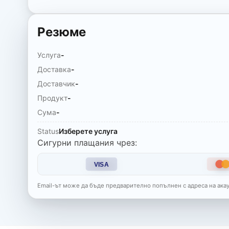
Резюме
Услуга
-
Доставка
-
Доставчик
-
Продукт
-
Сума
-
Status
Изберете услуга
Сигурни плащания чрез:
VISA
Email-ът може да бъде предварително попълнен с адреса на акау