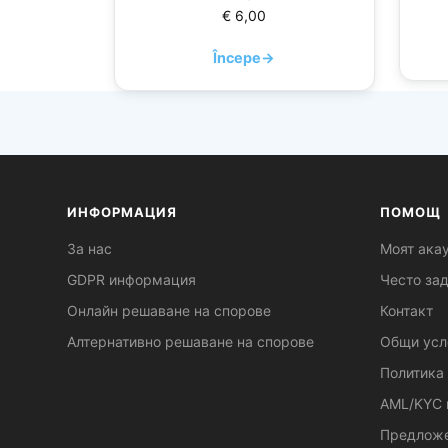
€
6,00
Începe
→
ИНФОРМАЦИЯ
ПОМОЩ
За нас
Моят ака
GDPR информация
Често за
Онлайн решаване на спорове
Контакт
Алтернативно решаване на спорове
Общи усл
Политика 
AML/KYC 
Предложе