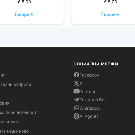
€
5,00
€
5,00
Începe
→
Începe
→
СОЦИАЛНИ МРЕЖИ
унт
Facebook
X
давани въпроси
YouTube
Telegram Bot
овия
WhatsApp
за поверителност
AI Agents
политика
те нещо ново