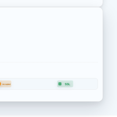
B
SSL
Accepted