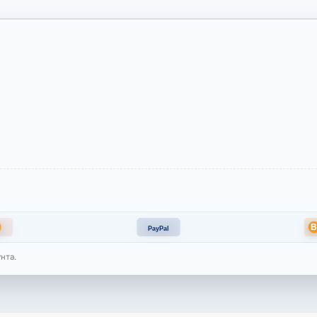
PayPal
нта.