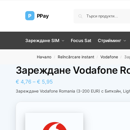
P
PPay
Зареждане SIM
Focus Sat
Стрийминг
Начало
Reîncărcare instant
Vodafone
За
/
/
/
Зареждане Vodafone Ro
€
4,76
–
€
5,95
Зареждане Vodafone Romania (3-200 EUR) с Биткойн, Ligh