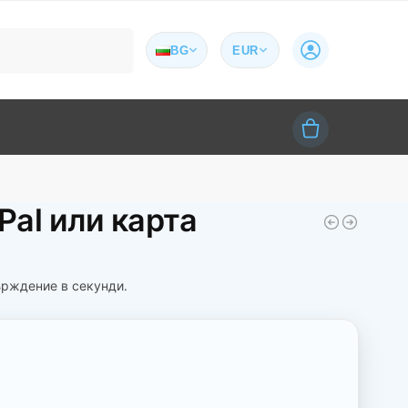
Търсене
BG
EUR
Pal или карта
върждение в секунди.