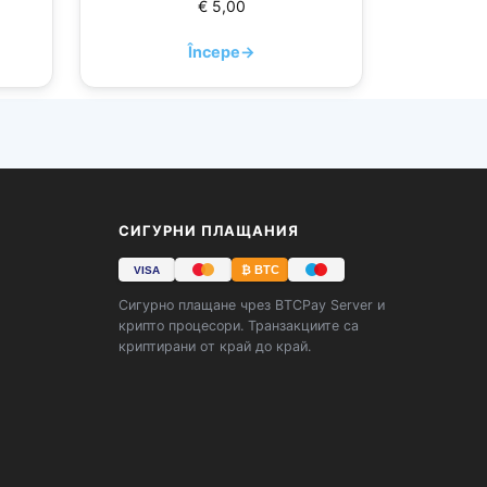
€
5,00
Începe
→
СИГУРНИ ПЛАЩАНИЯ
₿ BTC
VISA
Сигурно плащане чрез BTCPay Server и
крипто процесори. Транзакциите са
криптирани от край до край.