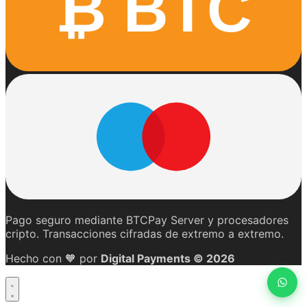
₿ BTC
Pago seguro mediante BTCPay Server y procesadores
cripto. Transacciones cifradas de extremo a extremo.
Hecho con
🧡
por
Digital Payments © 2026