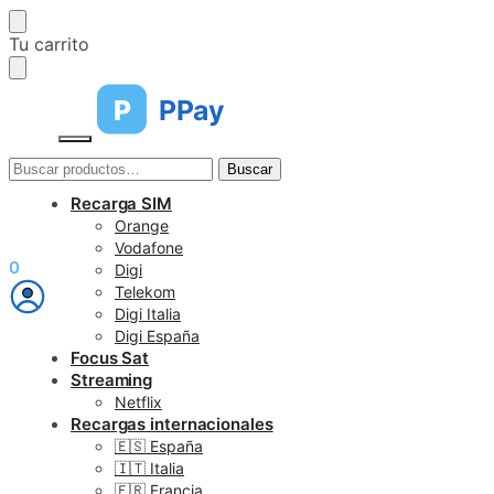
Skip
Skip
Tu carrito
to
to
navigation
content
P
PPay
Buscar
Buscar
por:
Recarga SIM
Orange
Vodafone
€
0,00
0
Digi
Telekom
Digi Italia
Digi España
Focus Sat
Streaming
Netflix
Recargas internacionales
🇪🇸 España
🇮🇹 Italia
🇫🇷 Francia