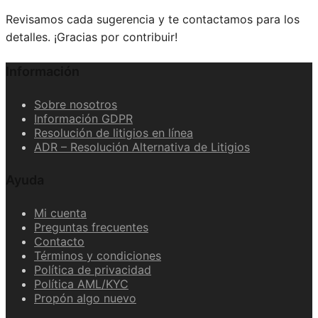
Revisamos cada sugerencia y te contactamos para los
detalles. ¡Gracias por contribuir!
Información
Sobre nosotros
Información GDPR
Resolución de litigios en línea
ADR – Resolución Alternativa de Litigios
Ayuda
Mi cuenta
Preguntas frecuentes
Contacto
Términos y condiciones
Política de privacidad
Política AML/KYC
Propón algo nuevo