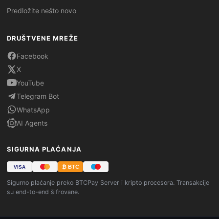
Predložite nešto novo
DRUŠTVENE MREŽE
Facebook
X
YouTube
Telegram Bot
WhatsApp
AI Agents
SIGURNA PLAĆANJA
₿ BTC
VISA
Sigurno plaćanje preko BTCPay Server i kripto procesora. Transakcije
su end-to-end šifrovane.