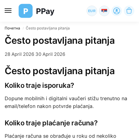
P
PPay
EUR
Почетна
Često postavljana pitanja
/
Često postavljana pitanja
28 April 2026
30 April 2026
Često postavljana pitanja
Koliko traje isporuka?
Dopune mobilnih i digitalni vaučeri stižu trenutno na
email/telefon nakon potvrde plaćanja.
Koliko traje plaćanje računa?
Plaćanje računa se obrađuje u roku od nekoliko