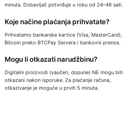
minuta. Dobavljač potvrđuje u roku od 24–48 sati.
Koje načine plaćanja prihvatate?
Prihvatamo bankarske kartice (Visa, MasterCard),
Bitcoin preko BTCPay Servera i bankovni prenos.
Mogu li otkazati narudžbinu?
Digitalni proizvodi (vaučeri, dopune) NE mogu biti
otkazani nakon isporuke. Za plaćanje računa,
otkazivanje je moguće u prvih 5 minuta.