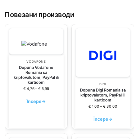
Повезани производи
VODAFONE
Dopuna Vodafone
Romania sa
kriptovalutom, PayPal ili
karticom
DIGI
€
4,76
–
€
5,95
Dopuna Digi Romania sa
kriptovalutom, PayPal ili
karticom
Începe
→
€
1,00
–
€
30,00
Începe
→