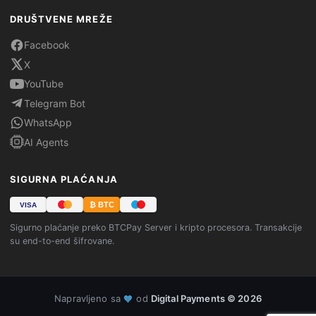
DRUŠTVENE MREŽE
Facebook
X
YouTube
Telegram Bot
WhatsApp
AI Agents
SIGURNA PLAĆANJA
₿ BTC
VISA
Sigurno plaćanje preko BTCPay Server i kripto procesora. Transakcije
su end-to-end šifrovane.
Napravljeno sa
od
Digital Payments © 2026
🧡