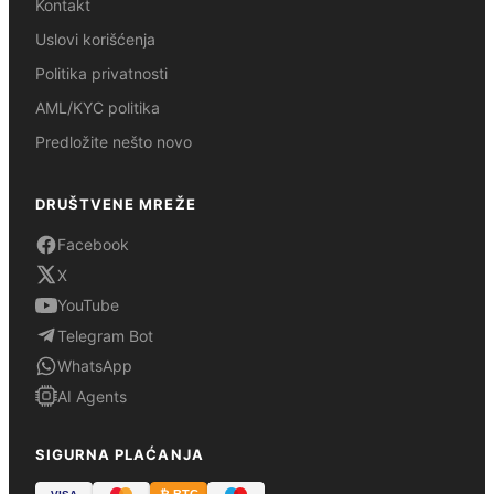
Kontakt
Uslovi korišćenja
Politika privatnosti
AML/KYC politika
Predložite nešto novo
DRUŠTVENE MREŽE
Facebook
X
YouTube
Telegram Bot
WhatsApp
AI Agents
SIGURNA PLAĆANJA