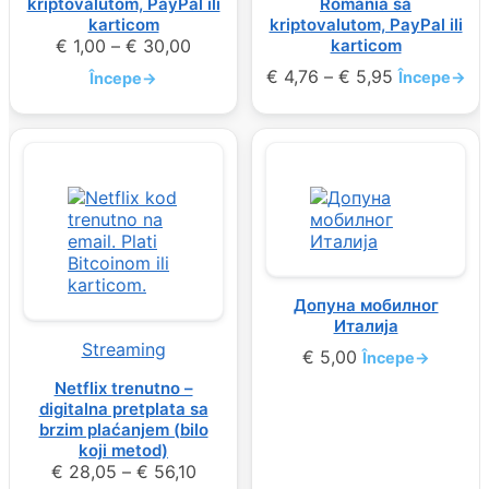
kriptovalutom, PayPal ili
Romania sa
karticom
kriptovalutom, PayPal ili
€
1,00
–
€
30,00
karticom
€
4,76
–
€
5,95
Începe
→
Începe
→
Допуна мобилног
Италија
Streaming
€
5,00
Începe
→
Netflix trenutno –
digitalna pretplata sa
brzim plaćanjem (bilo
koji metod)
€
28,05
–
€
56,10