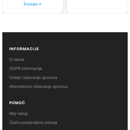
Începe
→
INFORMACIJE
O nama
GDPR informacije
Onlajn rešavanje sporova
Alternativno rešavanje sporova
POMOĆ
Moj nalog
Često postavljana pitanja