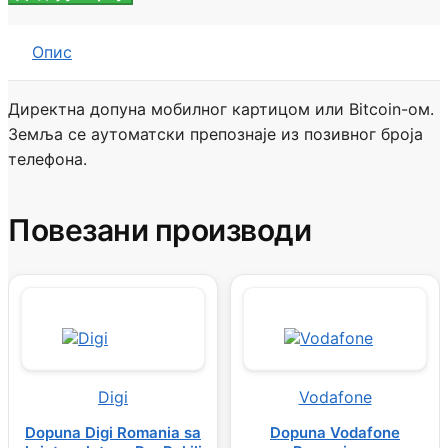
мобилног
Француска
количина
Опис
Директна допуна мобилног картицом или Bitcoin-ом.
Земља се аутоматски препознаје из позивног броја
телефона.
Повезани производи
Digi
Vodafone
Dopuna Digi Romania sa
Dopuna Vodafone