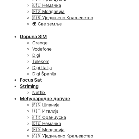
🇩🇪 Немачка
🇲🇩 Молдавија
🇬🇧 Уједињено Краљевство
🌍 Све земље
Dopuna SIM
Orange
Vodafone
Digi
Telekom
Digi Italija
Digi Španija
Focus Sat
Striming
Netflix
Међународне допуне
🇪🇸 Шпанија
🇮🇹 Италија
🇫🇷 Француска
🇩🇪 Немачка
🇲🇩 Молдавија
🇬🇧 Уједињено Краљевство