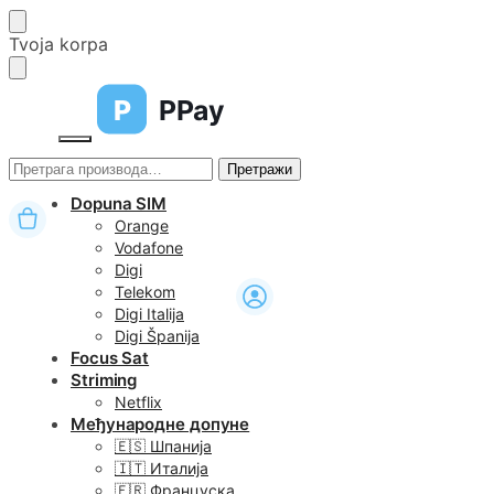
Skip
Skip
Tvoja korpa
to
to
navigation
content
P
PPay
Претрага
Претражи
за:
Dopuna SIM
Orange
Vodafone
Digi
Telekom
Digi Italija
Digi Španija
Focus Sat
Striming
Netflix
Међународне допуне
🇪🇸 Шпанија
🇮🇹 Италија
🇫🇷 Француска