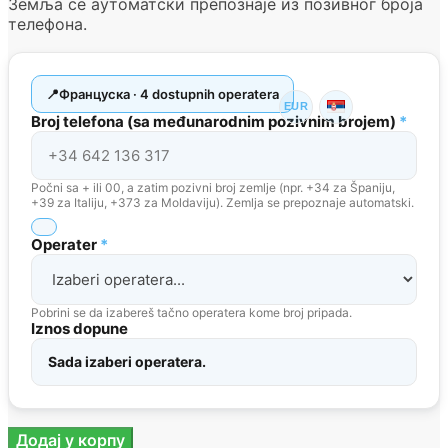
Земља се аутоматски препознаје из позивног броја
телефона.
Француска · 4 dostupnih operatera
EUR
Broj telefona (sa međunarodnim pozivnim brojem)
*
Počni sa + ili 00, a zatim pozivni broj zemlje (npr. +34 za Španiju,
+39 za Italiju, +373 za Moldaviju). Zemlja se prepoznaje automatski.
Operater
*
Pobrini se da izabereš tačno operatera kome broj pripada.
Iznos dopune
Sada izaberi operatera.
Допуна
Додај у корпу