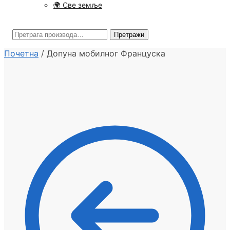
🌍 Све земље
Претрага
Претражи
за:
Почетна
/
Допуна мобилног Француска