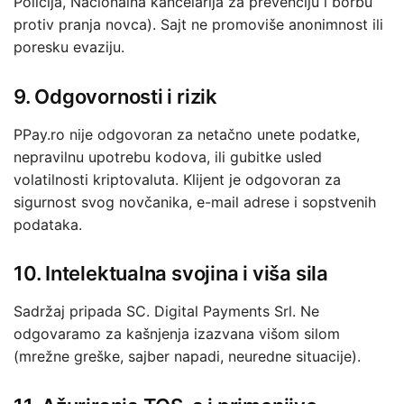
Policija, Nacionalna kancelarija za prevenciju i borbu
protiv pranja novca). Sajt ne promoviše anonimnost ili
poresku evaziju.
9. Odgovornosti i rizik
PPay.ro nije odgovoran za netačno unete podatke,
nepravilnu upotrebu kodova, ili gubitke usled
volatilnosti kriptovaluta. Klijent je odgovoran za
sigurnost svog novčanika, e-mail adrese i sopstvenih
podataka.
10. Intelektualna svojina i viša sila
Sadržaj pripada SC. Digital Payments Srl. Ne
odgovaramo za kašnjenja izazvana višom silom
(mrežne greške, sajber napadi, neuredne situacije).