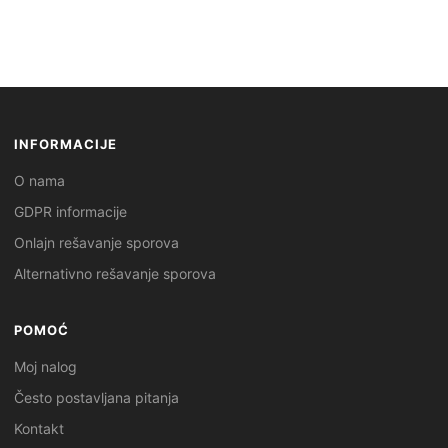
INFORMACIJE
O nama
GDPR informacije
Onlajn rešavanje sporova
Alternativno rešavanje sporova
POMOĆ
Moj nalog
Često postavljana pitanja
Kontakt