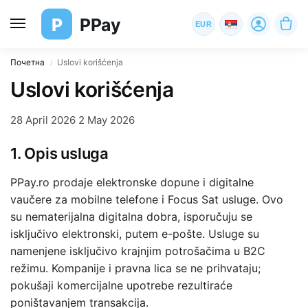
P
PPay
EUR
Почетна
Uslovi korišćenja
/
Uslovi korišćenja
28 April 2026
2 May 2026
1. Opis usluga
PPay.ro prodaje elektronske dopune i digitalne
vaučere za mobilne telefone i Focus Sat usluge. Ovo
su nematerijalna digitalna dobra, isporučuju se
isključivo elektronski, putem e-pošte. Usluge su
namenjene isključivo krajnjim potrošačima u B2C
režimu. Kompanije i pravna lica se ne prihvataju;
pokušaji komercijalne upotrebe rezultiraće
poništavanjem transakcija.