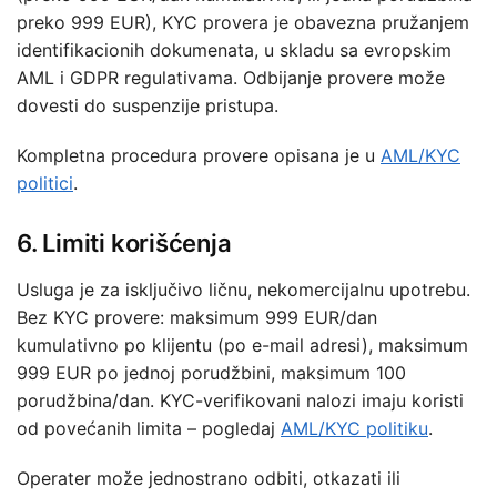
preko 999 EUR), KYC provera je obavezna pružanjem
identifikacionih dokumenata, u skladu sa evropskim
AML i GDPR regulativama. Odbijanje provere može
dovesti do suspenzije pristupa.
Kompletna procedura provere opisana je u
AML/KYC
politici
.
6. Limiti korišćenja
Usluga je za isključivo ličnu, nekomercijalnu upotrebu.
Bez KYC provere: maksimum 999 EUR/dan
kumulativno po klijentu (po e-mail adresi), maksimum
999 EUR po jednoj porudžbini, maksimum 100
porudžbina/dan. KYC-verifikovani nalozi imaju koristi
od povećanih limita – pogledaj
AML/KYC politiku
.
Operater može jednostrano odbiti, otkazati ili