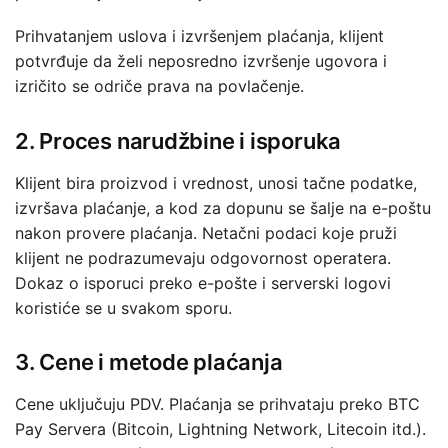
Prihvatanjem uslova i izvršenjem plaćanja, klijent
potvrđuje da želi neposredno izvršenje ugovora i
izričito se odriče prava na povlačenje.
2. Proces narudžbine i isporuka
Klijent bira proizvod i vrednost, unosi tačne podatke,
izvršava plaćanje, a kod za dopunu se šalje na e-poštu
nakon provere plaćanja. Netačni podaci koje pruži
klijent ne podrazumevaju odgovornost operatera.
Dokaz o isporuci preko e-pošte i serverski logovi
koristiće se u svakom sporu.
3. Cene i metode plaćanja
Cene uključuju PDV. Plaćanja se prihvataju preko BTC
Pay Servera (Bitcoin, Lightning Network, Litecoin itd.).