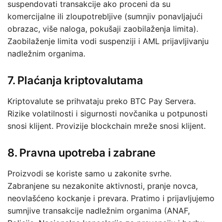
suspendovati transakcije ako proceni da su
komercijalne ili zloupotrebljive (sumnjiv ponavljajući
obrazac, više naloga, pokušaji zaobilaženja limita).
Zaobilaženje limita vodi suspenziji i AML prijavljivanju
nadležnim organima.
7. Plaćanja kriptovalutama
Kriptovalute se prihvataju preko BTC Pay Servera.
Rizike volatilnosti i sigurnosti novčanika u potpunosti
snosi klijent. Provizije blockchain mreže snosi klijent.
8. Pravna upotreba i zabrane
Proizvodi se koriste samo u zakonite svrhe.
Zabranjene su nezakonite aktivnosti, pranje novca,
neovlašćeno kockanje i prevara. Pratimo i prijavljujemo
sumnjive transakcije nadležnim organima (ANAF,