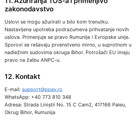
11. Ažuriranja TOS-a i primenjivo
zakonodavstvo
Uslovi se mogu ažurirati u bilo kom trenutku.
Nastavljena upotreba podrazumeva prihvatanje novih
uslova. Primenjuje se pravo Rumunije i Evropske unije.
Sporovi se rešavaju prvenstveno mirno, u suprotnom u
nadležnim sudovima okruga Bihor. Potrošači EU imaju
pravo na žalbu ANPC-u.
12. Kontakt
E-mail:
support@ppay.ro
WhatsApp: +40 773 810 348
Adresa: Strada Liniștii No. 15 C Cam2, 417166 Paleu,
Okrug Bihor, Rumunija