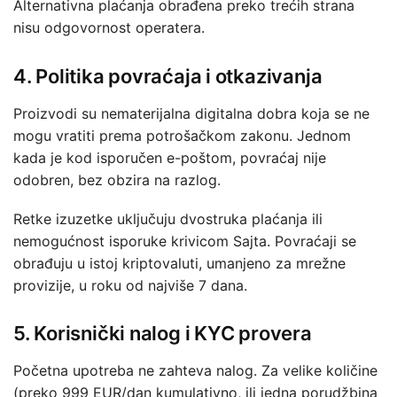
Alternativna plaćanja obrađena preko trećih strana
nisu odgovornost operatera.
4. Politika povraćaja i otkazivanja
Proizvodi su nematerijalna digitalna dobra koja se ne
mogu vratiti prema potrošačkom zakonu. Jednom
kada je kod isporučen e-poštom, povraćaj nije
odobren, bez obzira na razlog.
Retke izuzetke uključuju dvostruka plaćanja ili
nemogućnost isporuke krivicom Sajta. Povraćaji se
obrađuju u istoj kriptovaluti, umanjeno za mrežne
provizije, u roku od najviše 7 dana.
5. Korisnički nalog i KYC provera
Početna upotreba ne zahteva nalog. Za velike količine
(preko 999 EUR/dan kumulativno, ili jedna porudžbina