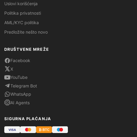
Uslovi korišćenja
Politika privatnosti
AML/KYC politika
Predložite nešto novo
DRUŠTVENE MREŽE
Facebook
X
YouTube
Telegram Bot
WhatsApp
AI Agents
SIGURNA PLAĆANJA
₿ BTC
VISA