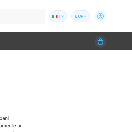
Cerca
IT
EUR
 beni
vamente ai