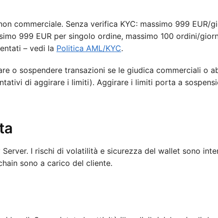
e, non commerciale. Senza verifica KYC: massimo 999 EUR/g
assimo 999 EUR per singolo ordine, massimo 100 ordini/giorn
entati – vedi la
Politica AML/KYC
.
llare o sospendere transazioni se le giudica commerciali o a
tativi di aggirare i limiti). Aggirare i limiti porta a sospens
ta
erver. I rischi di volatilità e sicurezza del wallet sono int
chain sono a carico del cliente.