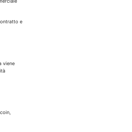
merciale
contratto e
ca viene
ità
coin,