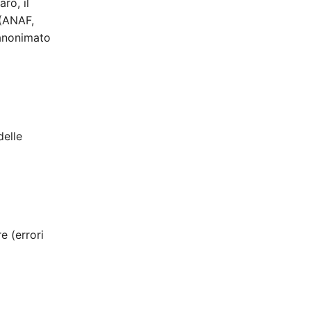
aro, il
 (ANAF,
 anonimato
delle
e (errori