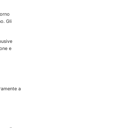
iorno
o. Gli
busive
ione e
eramente a