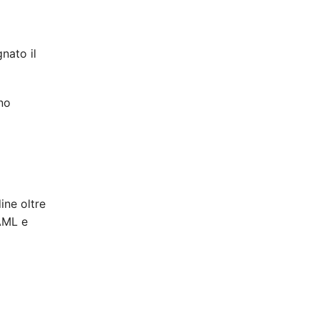
nato il
no
ine oltre
 AML e