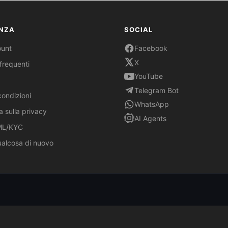
NZA
SOCIAL
ount
Facebook
X
requenti
YouTube
Telegram Bot
condizioni
WhatsApp
a sulla privacy
AI Agents
AML/KYC
ualcosa di nuovo