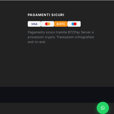
PAGAMENTI SICURI
₿ BTC
VISA
Pagamento sicuro tramite BTCPay Server e
processori crypto. Transazioni crittografate
end-to-end.