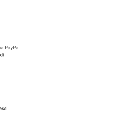
ia PayPal
di
essi