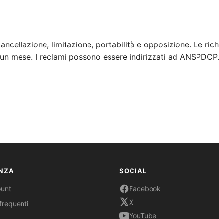
cancellazione, limitazione, portabilità e opposizione. Le rich
 un mese. I reclami possono essere indirizzati ad ANSPDCP.
NZA
SOCIAL
ount
Facebook
X
requenti
YouTube