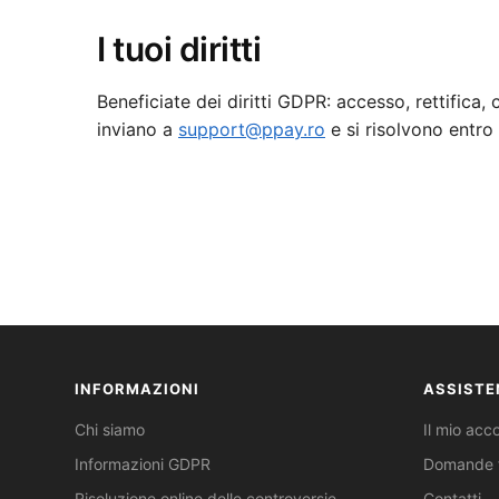
I tuoi diritti
Beneficiate dei diritti GDPR: accesso, rettifica, 
inviano a
support@ppay.ro
e si risolvono entro
INFORMAZIONI
ASSISTE
Chi siamo
Il mio acc
Informazioni GDPR
Domande f
Risoluzione online delle controversie
Contatti