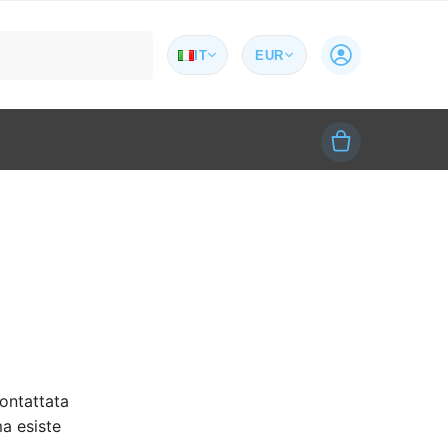
Cerca
IT
EUR
contattata
a esiste