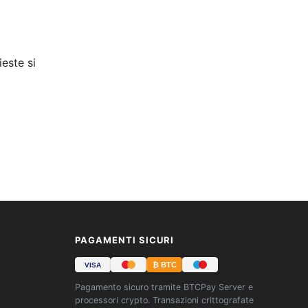
ieste si
PAGAMENTI SICURI
₿ BTC
VISA
Pagamento sicuro tramite BTCPay Server e
processori crypto. Transazioni crittografate