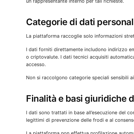
un rappresentante interno per tali richieste.
Categorie di dati personali
La piattaforma raccoglie solo informazioni strett
I dati forniti direttamente includono indirizzo
o criptovalute. I dati tecnici acquisiti automat
accesso.
Non si raccolgono categorie speciali sensibili ai
Finalità e basi giuridiche 
I dati sono trattati in base all’esecuzione del cont
legittimi di prevenzione delle frodi e al consens
La piattaforma non effettua profilazione automat