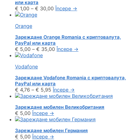
или карта
€
1,00
–
€
30,00
Începe
→
Orange
Зареждане Orange Romania с криптовалута,
PayPal или карта
€
5,00
–
€
35,00
Începe
→
Vodafone
Зареждане Vodafone Romania с криптовалута,
PayPal или карта
€
4,76
–
€
5,95
Începe
→
Зареждане мобилен Великобритания
€
5,00
Începe
→
Зареждане мобилен Германия
€
5,00
Începe
→