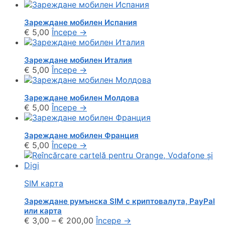
Зареждане мобилен Испания
€
5,00
Începe
→
Зареждане мобилен Италия
€
5,00
Începe
→
Зареждане мобилен Молдова
€
5,00
Începe
→
Зареждане мобилен Франция
€
5,00
Începe
→
SIM карта
Зареждане румънска SIM с криптовалута, PayPal
или карта
€
3,00
–
€
200,00
Începe
→