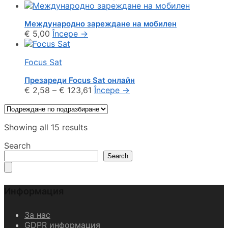
Международно зареждане на мобилен
€
5,00
Începe
→
Focus Sat
Презареди Focus Sat онлайн
€
2,58
–
€
123,61
Începe
→
Showing all 15 results
Search
Search
Информация
За нас
GDPR информация