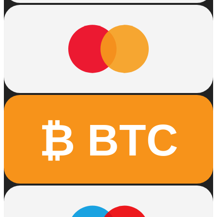
₿ BTC