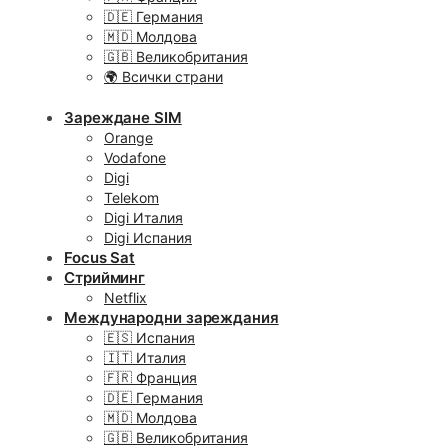
🇩🇪 Германия
🇲🇩 Молдова
🇬🇧 Великобритания
🌍 Всички страни
Зареждане SIM
Orange
Vodafone
Digi
Telekom
Digi Италия
Digi Испания
Focus Sat
Стрийминг
Netflix
Международни зареждания
🇪🇸 Испания
🇮🇹 Италия
🇫🇷 Франция
🇩🇪 Германия
🇲🇩 Молдова
🇬🇧 Великобритания