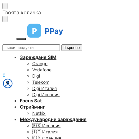
Skip
Skip
Твоята количка
to
to
navigation
content
P
PPay
Търсене
Търсене
за:
Зареждане SIM
Orange
Vodafone
€
0,00
0
Digi
Telekom
Digi Италия
Digi Испания
Focus Sat
Стрийминг
Netflix
Международни зареждания
🇪🇸 Испания
🇮🇹 Италия
🇫🇷 Франция