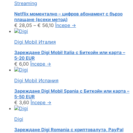
Streaming
Netflix моментално – цифров абонамент с бързо
плащане (всеки метод)
€
28,05
–
€
56,10
Începe
→
Digi Mobil Италия
Зареждане Digi Mobil Italia с Биткойн или карта –
5-20 EUR
€
6,00
Începe
→
Digi Mobil Испания
Зареждане Digi Mobil Spania с Биткойн или карта –
5-50 EUR
€
3,60
Începe
→
Digi
Зареждане Digi Romania с криптовалута, PayPal