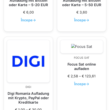
Aufladung mit Bitcoin
Aufladung mit Bitcoin
oder Karte – 5-20 EUR
oder Karte – 5-50 EUR
€
6,00
€
3,60
Începe
→
Începe
→
FOCUS SAT
Focus Sat online
aufladen
€
2,58
–
€
123,61
Începe
→
DIGI
Digi Romania Aufladung
mit Krypto, PayPal oder
Kreditkarte
€
1,00
–
€
30,00