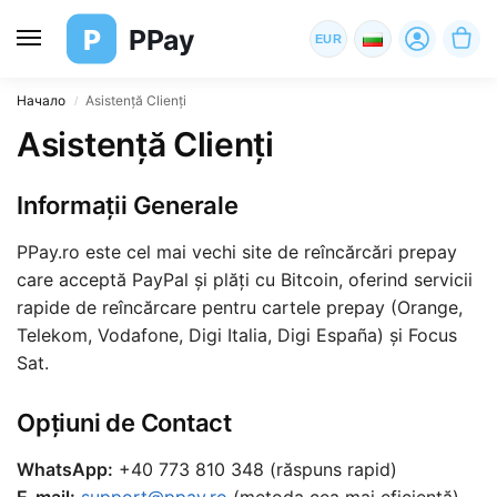
P
PPay
EUR
Начало
Asistență Clienți
/
Asistență Clienți
Informații Generale
PPay.ro este cel mai vechi site de reîncărcări prepay
care acceptă PayPal și plăți cu Bitcoin, oferind servicii
rapide de reîncărcare pentru cartele prepay (Orange,
Telekom, Vodafone, Digi Italia, Digi España) și Focus
Sat.
Opțiuni de Contact
WhatsApp:
+40 773 810 348 (răspuns rapid)