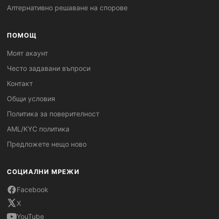
Алтернативно решаване на спорове
ПОМОЩ
Моят акаунт
Често задавани въпроси
Контакт
Общи условия
Политика за поверителност
AML/KYC политика
Предложете нещо ново
СОЦИАЛНИ МРЕЖИ
Facebook
X
YouTube