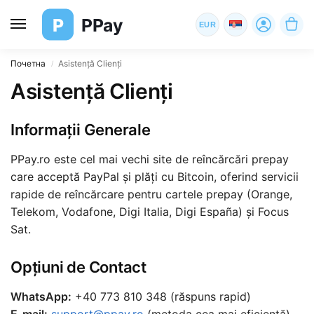
P
PPay
EUR
Почетна
Asistență Clienți
/
Asistență Clienți
Informații Generale
PPay.ro este cel mai vechi site de reîncărcări prepay
care acceptă PayPal și plăți cu Bitcoin, oferind servicii
rapide de reîncărcare pentru cartele prepay (Orange,
Telekom, Vodafone, Digi Italia, Digi España) și Focus
Sat.
Opțiuni de Contact
WhatsApp:
+40 773 810 348 (răspuns rapid)