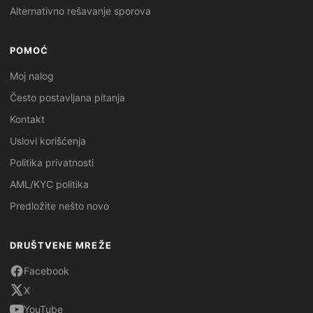
Alternativno rešavanje sporova
POMOĆ
Moj nalog
Često postavljana pitanja
Kontakt
Uslovi korišćenja
Politika privatnosti
AML/KYC politika
Predložite nešto novo
DRUŠTVENE MREŽE
Facebook
X
YouTube