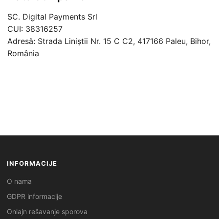
SC. Digital Payments Srl
CUI: 38316257
Adresă: Strada Liniștii Nr. 15 C C2, 417166 Paleu, Bihor,
România
INFORMACIJE
O nama
GDPR informacije
Onlajn rešavanje sporova