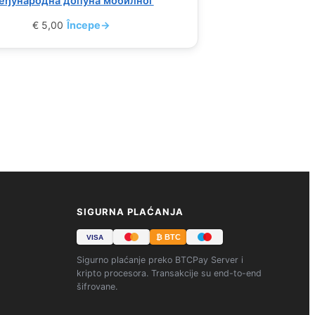
еђународна допуна мобилног
€
5,00
Începe
→
SIGURNA PLAĆANJA
₿ BTC
VISA
Sigurno plaćanje preko BTCPay Server i
kripto procesora. Transakcije su end-to-end
šifrovane.