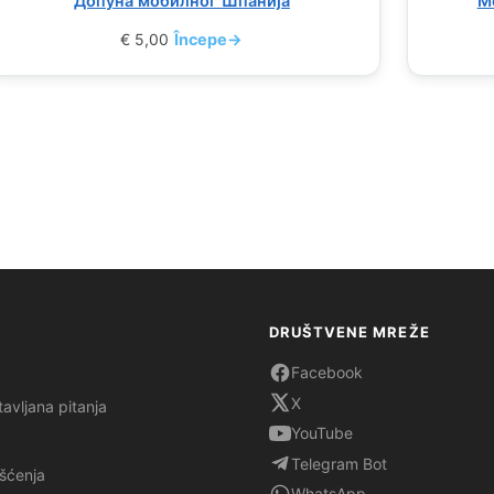
Допуна мобилног Шпанија
М
€
5,00
Începe
→
DRUŠTVENE MREŽE
Facebook
X
avljana pitanja
YouTube
Telegram Bot
išćenja
WhatsApp