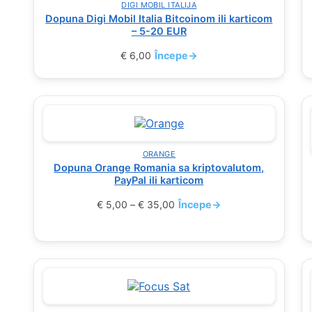
DIGI MOBIL ITALIJA
Dopuna Digi Mobil Italia Bitcoinom ili karticom
– 5-20 EUR
€
6,00
Începe
→
ORANGE
Dopuna Orange Romania sa kriptovalutom,
PayPal ili karticom
€
5,00
–
€
35,00
Începe
→