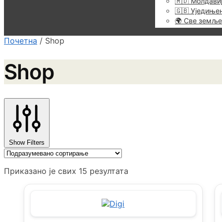
🇲🇩 Молдави
🇬🇧 Уједиње
🌍 Све земље
Почетна
/
Shop
Shop
Show Filters
Приказано је свих 15 резултата