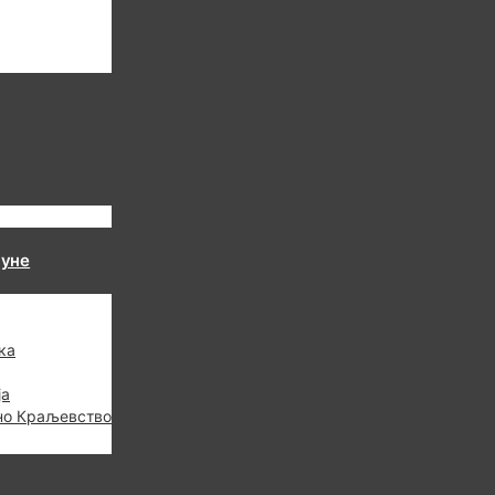
пуне
ка
ја
но Краљевство