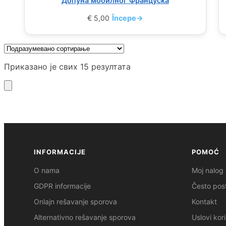
Допуна мобилног Француска
€
5,00
Începe
→
Приказано је свих 15 резултата
INFORMACIJE
POMOĆ
O nama
Moj nalog
GDPR informacije
Često post
Onlajn rešavanje sporova
Kontakt
Alternativno rešavanje sporova
Uslovi kor