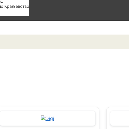
ја
но Краљевство