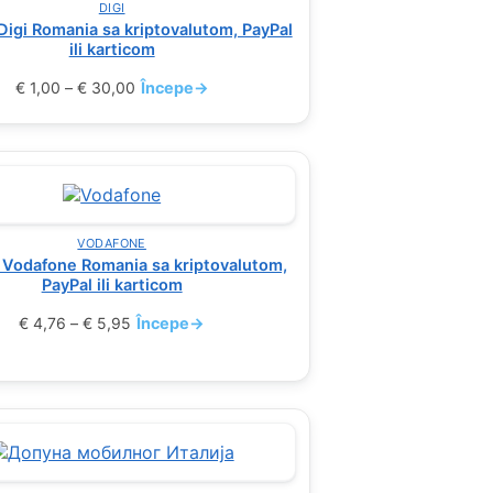
DIGI
igi Romania sa kriptovalutom, PayPal
ili karticom
€
1,00
–
€
30,00
Începe
→
VODAFONE
Vodafone Romania sa kriptovalutom,
PayPal ili karticom
€
4,76
–
€
5,95
Începe
→