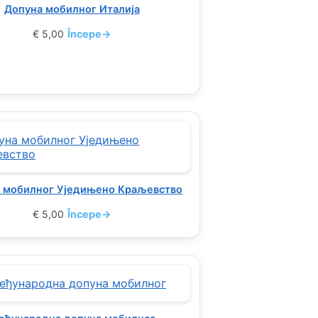
Допуна мобилног Италија
€
5,00
Începe
→
 мобилног Уједињено Краљевство
€
5,00
Începe
→