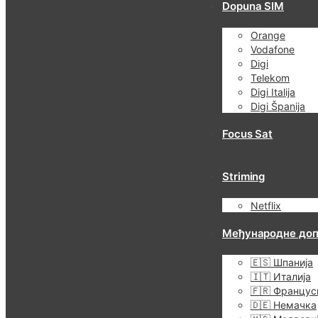
Dopuna SIM
Orange
Vodafone
Digi
Telekom
Digi Italija
Digi Španija
Focus Sat
Striming
Netflix
Међународне до
🇪🇸 Шпанија
🇮🇹 Италија
🇫🇷 Францус
🇩🇪 Немачка