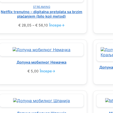
STREAMING
Netflix trenutno – digitalna pretplata sa brzim
plaćanjem (bilo koji metod)
€
28,05
–
€
56,10
Începe
→
Допуна мобилног Немачка
Допуна
€
5,00
Începe
→