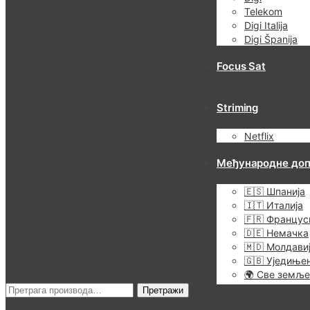
Telekom
Digi Italija
Digi Španija
Focus Sat
Striming
Netflix
Међународне до
🇪🇸 Шпанија
🇮🇹 Италија
🇫🇷 Францус
🇩🇪 Немачка
🇲🇩 Молдави
🇬🇧 Уједиње
🌍 Све земље
Претрага
Претражи
за: