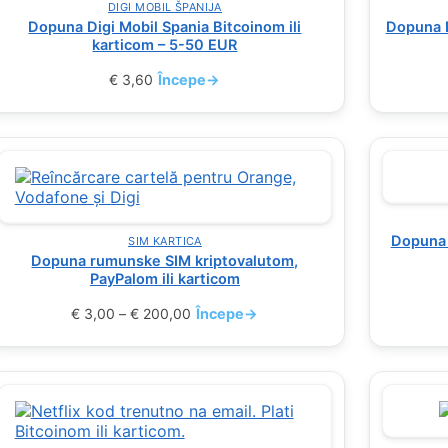
DIGI MOBIL ŠPANIJA
Dopuna Digi Mobil Spania Bitcoinom ili
Dopuna D
karticom – 5-50 EUR
€
3,60
Începe
→
Dopuna 
SIM KARTICA
Dopuna rumunske SIM kriptovalutom,
PayPalom ili karticom
€
3,00
–
€
200,00
Începe
→