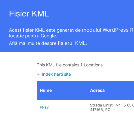
Fișier KML
modulul WordPress 
Acest fișier KML este generat de
locație pentru Google.
fișierul KML
Află mai multe despre
.
This KML file contains 1 Locations.
← Index hărți site
Nume
Adresă
Strada Linistii Nr. 15 C, 
PPay
417166, RO